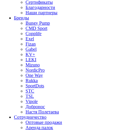
Сертификаты
Благодарности
Наши партнеры
Бренды
Bungy Pump
CMD Sport
Copplife
Exel
Fizan
Gabel
KV+
LEKI
Mizuno
NordicPro
One Way
Rukka
SportDots
STC
TSL
Vipole
Добронос
Настя Полетаева
Сотрудничество
Оптовые продажи
Аренда палок