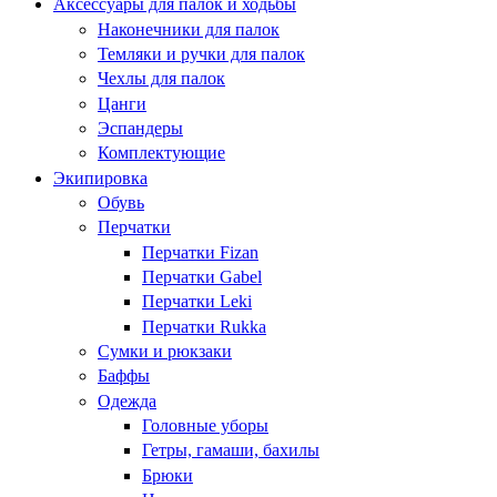
Аксессуары для палок и ходьбы
Наконечники для палок
Темляки и ручки для палок
Чехлы для палок
Цанги
Эспандеры
Комплектующие
Экипировка
Обувь
Перчатки
Перчатки Fizan
Перчатки Gabel
Перчатки Leki
Перчатки Rukka
Сумки и рюкзаки
Баффы
Одежда
Головные уборы
Гетры, гамаши, бахилы
Брюки