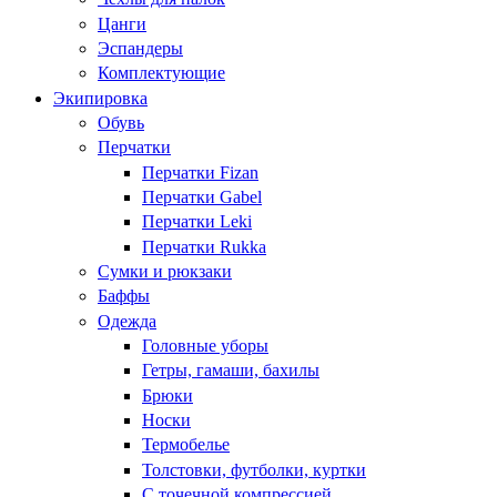
Цанги
Эспандеры
Комплектующие
Экипировка
Обувь
Перчатки
Перчатки Fizan
Перчатки Gabel
Перчатки Leki
Перчатки Rukka
Сумки и рюкзаки
Баффы
Одежда
Головные уборы
Гетры, гамаши, бахилы
Брюки
Носки
Термобелье
Толстовки, футболки, куртки
С точечной компрессией