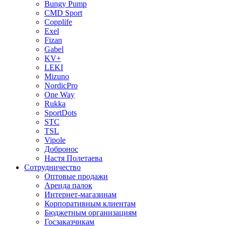
Bungy Pump
CMD Sport
Copplife
Exel
Fizan
Gabel
KV+
LEKI
Mizuno
NordicPro
One Way
Rukka
SportDots
STC
TSL
Vipole
Добронос
Настя Полетаева
Сотрудничество
Оптовые продажи
Аренда палок
Интернет-магазинам
Корпоративным клиентам
Бюджетным организациям
Госзаказчикам