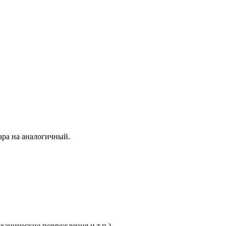
ара на аналогичный.
ханические повреждения и т.п.).