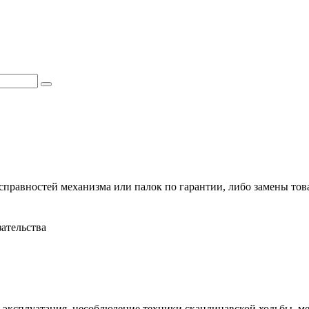
справностей механизма или палок по гарантии, либо замены тов
ательства
 эксплуатация, несоблюдение техники скандинавской ходьбы, ме