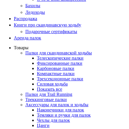
Бахилы
Ледоходы
Распродажа
Книги про скандинавскую ходьбу
Подарочные сертификаты
Аренда палок
Товары
Палки для скандинавской ходьбы
Телескопические палки
Фиксированные палки
Карбоновые палки
Компактные палки
Трехсекционные палки
Силовая ходьба
Показать все
Палки для Trail Running
Треккинговые палки
Аксессуары для палок и ходьбы
Наконечники для палок
Темляки и ручки для палок
Чехлы для палок
Цанги