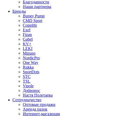
Благодарности
Наши партнеры
Бренды
Bungy Pump
CMD Sport
Copplife
Exel
Fizan
Gabel
KV+
LEKI
Mizuno
NordicPro
One Way
Rukka
SportDots
STC
TSL
Vipole
Добронос
Настя Полетаева
Сотрудничество
Оптовые продажи
Аренда палок
Интернет-магазинам