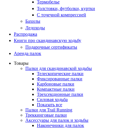
Термобелье
Толстовки, футболки, куртки
С точечной компрессией
Бахилы
Ледоходы
Распродажа
Книги про скандинавскую ходьбу
Подарочные сертификаты
Аренда палок
Товары
Палки для скандинавской ходьбы
Телескопические палки
Фиксированные палки
Карбоновые палки
Компактные палки
Трехсекционные палки
Силовая ходьба
Показать все
Палки для Trail Running
Треккинговые палки
Аксессуары для палок и ходьбы
Наконечники для палок