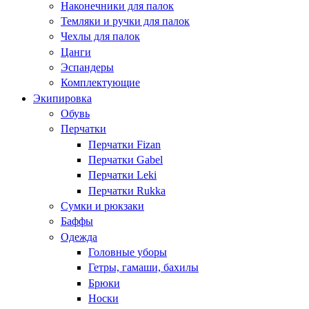
Наконечники для палок
Темляки и ручки для палок
Чехлы для палок
Цанги
Эспандеры
Комплектующие
Экипировка
Обувь
Перчатки
Перчатки Fizan
Перчатки Gabel
Перчатки Leki
Перчатки Rukka
Сумки и рюкзаки
Баффы
Одежда
Головные уборы
Гетры, гамаши, бахилы
Брюки
Носки