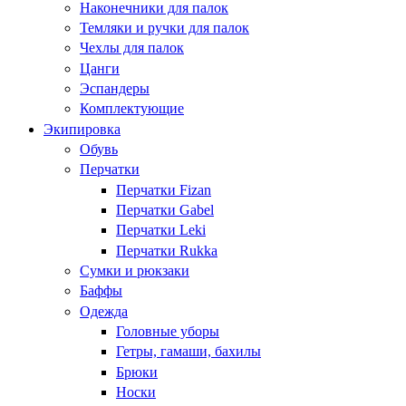
Наконечники для палок
Темляки и ручки для палок
Чехлы для палок
Цанги
Эспандеры
Комплектующие
Экипировка
Обувь
Перчатки
Перчатки Fizan
Перчатки Gabel
Перчатки Leki
Перчатки Rukka
Сумки и рюкзаки
Баффы
Одежда
Головные уборы
Гетры, гамаши, бахилы
Брюки
Носки