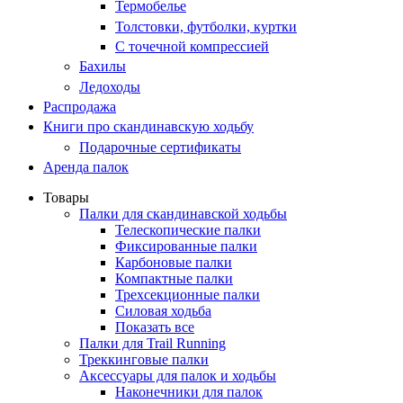
Термобелье
Толстовки, футболки, куртки
С точечной компрессией
Бахилы
Ледоходы
Распродажа
Книги про скандинавскую ходьбу
Подарочные сертификаты
Аренда палок
Товары
Палки для скандинавской ходьбы
Телескопические палки
Фиксированные палки
Карбоновые палки
Компактные палки
Трехсекционные палки
Силовая ходьба
Показать все
Палки для Trail Running
Треккинговые палки
Аксессуары для палок и ходьбы
Наконечники для палок