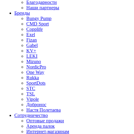
Благодарности
Наши партнеры
Бренды
Bungy Pump
CMD Sport
Copplife
Exel
Fizan
Gabel
KV+
LEKI
Mizuno
NordicPro
One Way
Rukka
SportDots
STC
TSL
Vipole
Добронос
Настя Полетаева
Сотрудничество
Оптовые продажи
Аренда палок
Интернет-магазинам