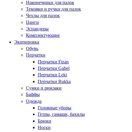
Наконечники для палок
Темляки и ручки для палок
Чехлы для палок
Цанги
Эспандеры
Комплектующие
Экипировка
Обувь
Перчатки
Перчатки Fizan
Перчатки Gabel
Перчатки Leki
Перчатки Rukka
Сумки и рюкзаки
Баффы
Одежда
Головные уборы
Гетры, гамаши, бахилы
Брюки
Носки