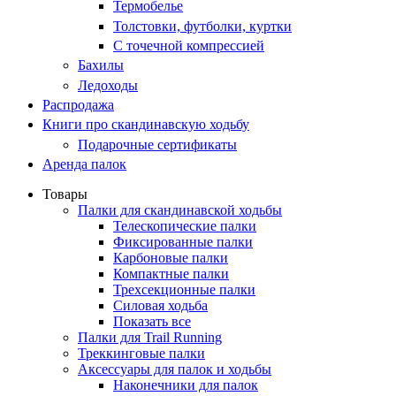
Термобелье
Толстовки, футболки, куртки
С точечной компрессией
Бахилы
Ледоходы
Распродажа
Книги про скандинавскую ходьбу
Подарочные сертификаты
Аренда палок
Товары
Палки для скандинавской ходьбы
Телескопические палки
Фиксированные палки
Карбоновые палки
Компактные палки
Трехсекционные палки
Силовая ходьба
Показать все
Палки для Trail Running
Треккинговые палки
Аксессуары для палок и ходьбы
Наконечники для палок