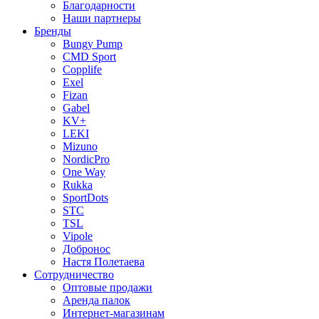
Благодарности
Наши партнеры
Бренды
Bungy Pump
CMD Sport
Copplife
Exel
Fizan
Gabel
KV+
LEKI
Mizuno
NordicPro
One Way
Rukka
SportDots
STC
TSL
Vipole
Добронос
Настя Полетаева
Сотрудничество
Оптовые продажи
Аренда палок
Интернет-магазинам