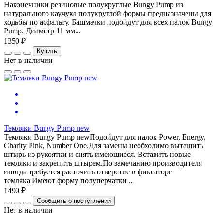
Наконечники резиновые полукруглые Bungy Pump из
натурального каучука полукруглой формы предназначены для
ходьбы по асфальту. Башмачки подойдут для всех палок Bungy
Pump. Диаметр 11 мм...
1350 ₽
Купить
Нет в наличии
Темляки Bungy Pump new
Темляки Bungy Pump newПодойдут для палок Power, Energy,
Charity Pink, Number One.Для замены необходимо вытащить
штырь из рукоятки и снять имеющиеся. Вставить новые
темляки и закрепить штырем.По замечанию производителя
иногда требуется расточить отверстие в фиксаторе
темляка.Имеют форму полуперчатки ..
1490 ₽
Сообщить о поступлении
Нет в наличии