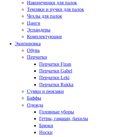
Наконечники для палок
Темляки и ручки для палок
Чехлы для палок
Цанги
Эспандеры
Комплектующие
Экипировка
Обувь
Перчатки
Перчатки Fizan
Перчатки Gabel
Перчатки Leki
Перчатки Rukka
Сумки и рюкзаки
Баффы
Одежда
Головные уборы
Гетры, гамаши, бахилы
Брюки
Носки