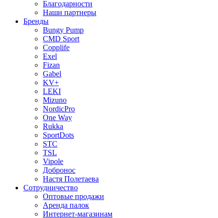
Благодарности
Наши партнеры
Бренды
Bungy Pump
CMD Sport
Copplife
Exel
Fizan
Gabel
KV+
LEKI
Mizuno
NordicPro
One Way
Rukka
SportDots
STC
TSL
Vipole
Добронос
Настя Полетаева
Сотрудничество
Оптовые продажи
Аренда палок
Интернет-магазинам