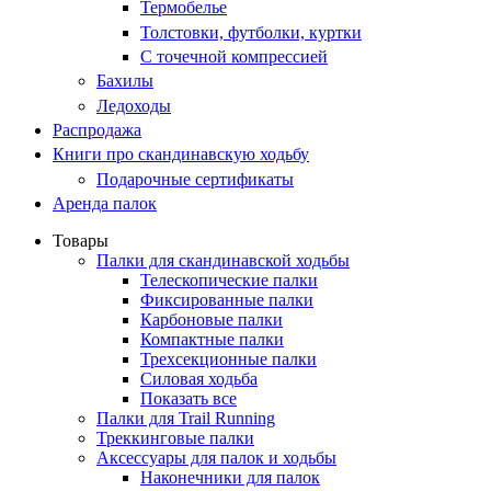
Термобелье
Толстовки, футболки, куртки
С точечной компрессией
Бахилы
Ледоходы
Распродажа
Книги про скандинавскую ходьбу
Подарочные сертификаты
Аренда палок
Товары
Палки для скандинавской ходьбы
Телескопические палки
Фиксированные палки
Карбоновые палки
Компактные палки
Трехсекционные палки
Силовая ходьба
Показать все
Палки для Trail Running
Треккинговые палки
Аксессуары для палок и ходьбы
Наконечники для палок