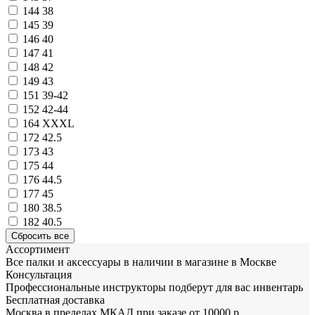
144
38
145
39
146
40
147
41
148
42
149
43
151
39-42
152
42-44
164
XXXL
172
42.5
173
43
175
44
176
44.5
177
45
180
38.5
182
40.5
Ассортимент
Все палки и аксессуары в наличии в магазине в Москве
Консультация
Профессиональные инструкторы подберут для вас инвентарь
Бесплатная доставка
Москва в пределах МКАД при заказе от 10000 р.