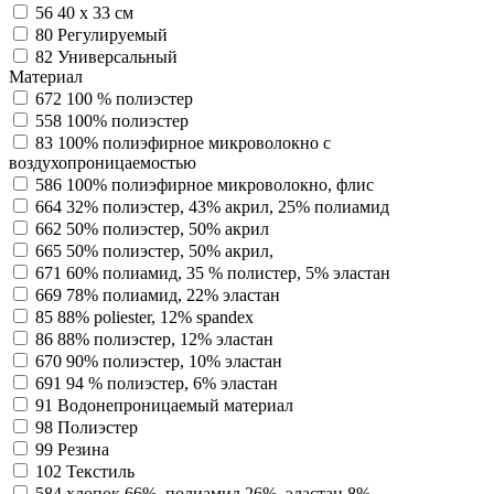
56
40 х 33 см
80
Регулируемый
82
Универсальный
Материал
672
100 % полиэстер
558
100% полиэстер
83
100% полиэфирное микроволокно с
воздухопроницаемостью
586
100% полиэфирное микроволокно, флис
664
32% полиэстер, 43% акрил, 25% полиамид
662
50% полиэстер, 50% акрил
665
50% полиэстер, 50% акрил,
671
60% полиамид, 35 % полистер, 5% эластан
669
78% полиамид, 22% эластан
85
88% poliester, 12% spandex
86
88% полиэстер, 12% эластан
670
90% полиэстер, 10% эластан
691
94 % полиэстер, 6% эластан
91
Водонепроницаемый материал
98
Полиэстер
99
Резина
102
Текстиль
584
хлопок 66%, полиамид 26%, эластан 8%