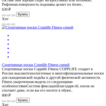
составе они хорошо сидят на кроссовках или ботинках.
Рифленая поверхность подошвы делает их более..
630 ₽
Купить
Хит
Спортивные носки Copplife Fitness синий
Спортивные носки Copplife Fitness СOPPLIFE создает в
России высокотехнологичные и многофункциональные носки
для скандинавской ходьбы и другой физической активности.
Fitness укороченная модель со следующими
особенностямиСистема фиксацииБлагодаря ей, носок не
сползает даже, если вы его носите в обуви..
800 ₽
Купить
Хит