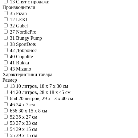
13
Снят с продажи
Производители
35
Fizan
12
LEKI
32
Gabel
27
NordicPro
31
Bungy Pump
38
SportDots
42
Добронос
40
Copplife
41
Rukka
43
Mizuno
Характеристики товара
Размер
13
10 литров, 18 х 7 х 30 см
44
20 литров, 28 х 18 х 45 см
654
20 литров, 29 х 13 х 40 см
46
24 х 7 см
656
30 х 15 x 8 см
52
35 х 27 см
53
37 х 33 см
54
39 x 15 см
55
39 х 15 см