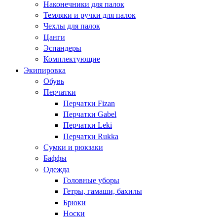
Наконечники для палок
Темляки и ручки для палок
Чехлы для палок
Цанги
Эспандеры
Комплектующие
Экипировка
Обувь
Перчатки
Перчатки Fizan
Перчатки Gabel
Перчатки Leki
Перчатки Rukka
Сумки и рюкзаки
Баффы
Одежда
Головные уборы
Гетры, гамаши, бахилы
Брюки
Носки