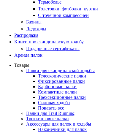
Термобелье
Толстовки, футболки, куртки
С точечной компрессией
Бахилы
Ледоходы
Распродажа
Книги про скандинавскую ходьбу
Подарочные сертификаты
Аренда палок
Товары
Палки для скандинавской ходьбы
Телескопические палки
Фиксированные палки
Карбоновые палки
Компактные палки
Трехсекционные палки
Силовая ходьба
Показать все
Палки для Trail Running
Треккинговые палки
Аксессуары для палок и ходьбы
Наконечники для палок