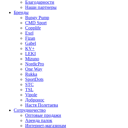
Благодарности
Наши партнеры
Бренды
Bungy Pump
CMD Sport
Copplife
Exel
Fizan
Gabel
KV+
LEKI
Mizuno
NordicPro
One Way
Rukka
SportDots
STC
TSL
Vipole
Добронос
Настя Полетаева
Сотрудничество
Оптовые продажи
Аренда палок
Интернет-магазинам