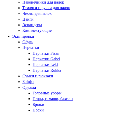
Наконечники для палок
Темляки и ручки для палок
Чехлы для палок
Цанги
Эспандеры
Комплектующие
Экипировка
Обувь
Перчатки
Перчатки Fizan
Перчатки Gabel
Перчатки Leki
Перчатки Rukka
Сумки и рюкзаки
Баффы
Одежда
Головные уборы
Гетры, гамаши, бахилы
Брюки
Носки