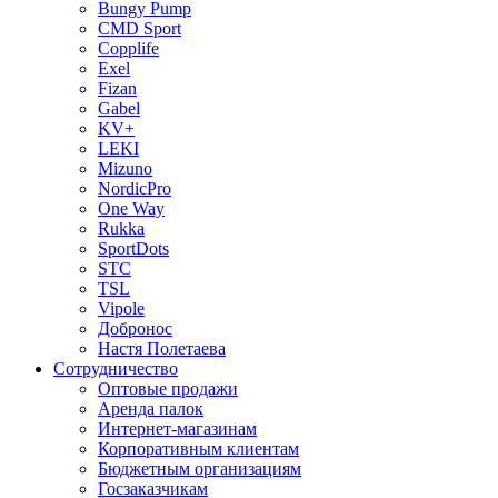
Bungy Pump
CMD Sport
Copplife
Exel
Fizan
Gabel
KV+
LEKI
Mizuno
NordicPro
One Way
Rukka
SportDots
STC
TSL
Vipole
Добронос
Настя Полетаева
Сотрудничество
Оптовые продажи
Аренда палок
Интернет-магазинам
Корпоративным клиентам
Бюджетным организациям
Госзаказчикам