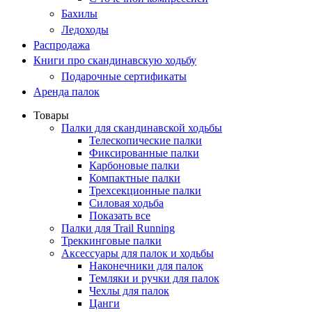
Бахилы
Ледоходы
Распродажа
Книги про скандинавскую ходьбу
Подарочные сертификаты
Аренда палок
Товары
Палки для скандинавской ходьбы
Телескопические палки
Фиксированные палки
Карбоновые палки
Компактные палки
Трехсекционные палки
Силовая ходьба
Показать все
Палки для Trail Running
Треккинговые палки
Аксессуары для палок и ходьбы
Наконечники для палок
Темляки и ручки для палок
Чехлы для палок
Цанги