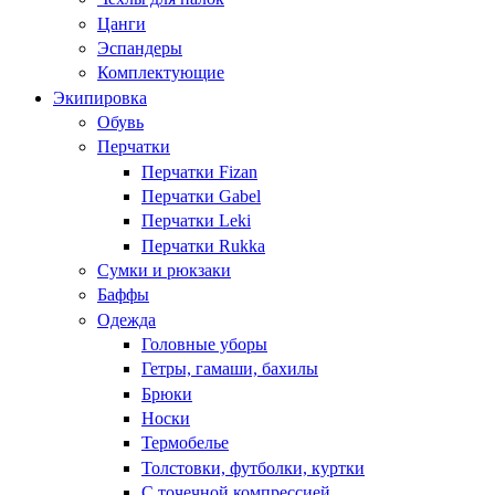
Цанги
Эспандеры
Комплектующие
Экипировка
Обувь
Перчатки
Перчатки Fizan
Перчатки Gabel
Перчатки Leki
Перчатки Rukka
Сумки и рюкзаки
Баффы
Одежда
Головные уборы
Гетры, гамаши, бахилы
Брюки
Носки
Термобелье
Толстовки, футболки, куртки
С точечной компрессией