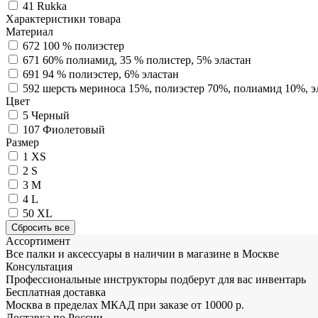
41
Rukka
Характеристики товара
Материал
672
100 % полиэстер
671
60% полиамид, 35 % полистер, 5% эластан
691
94 % полиэстер, 6% эластан
592
шерсть мериноса 15%, полиэстер 70%, полиамид 10%, э
Цвет
5
Черный
107
Фиолетовый
Размер
1
XS
2
S
3
M
4
L
50
XL
Ассортимент
Все палки и аксессуары в наличии в магазине в Москве
Консультация
Профессиональные инструкторы подберут для вас инвентарь
Бесплатная доставка
Москва в пределах МКАД при заказе от 10000 р.
Доставка по России