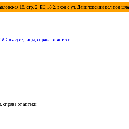
вловская 18, стр. 2, БЦ 18.2, вход с ул. Даниловский вал под шл
 18.2 вход с улицы, справа от аптеки
ы, справа от аптеки