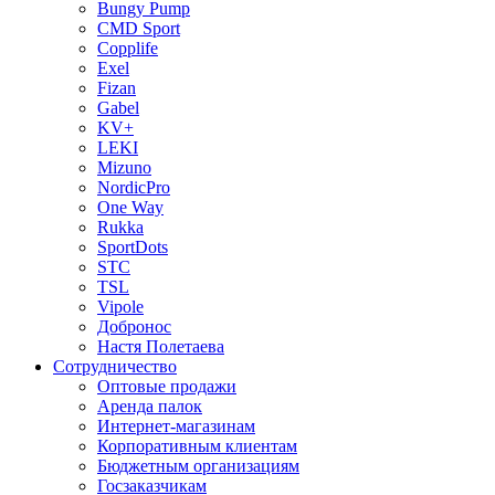
Bungy Pump
CMD Sport
Copplife
Exel
Fizan
Gabel
KV+
LEKI
Mizuno
NordicPro
One Way
Rukka
SportDots
STC
TSL
Vipole
Добронос
Настя Полетаева
Сотрудничество
Оптовые продажи
Аренда палок
Интернет-магазинам
Корпоративным клиентам
Бюджетным организациям
Госзаказчикам