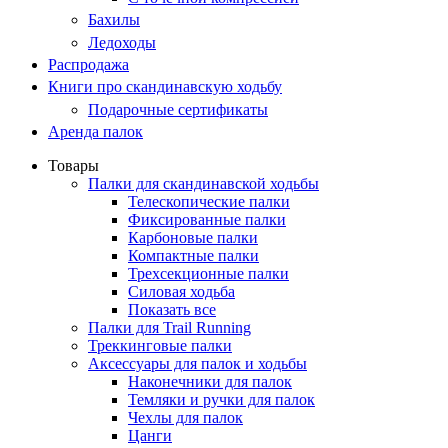
Бахилы
Ледоходы
Распродажа
Книги про скандинавскую ходьбу
Подарочные сертификаты
Аренда палок
Товары
Палки для скандинавской ходьбы
Телескопические палки
Фиксированные палки
Карбоновые палки
Компактные палки
Трехсекционные палки
Силовая ходьба
Показать все
Палки для Trail Running
Треккинговые палки
Аксессуары для палок и ходьбы
Наконечники для палок
Темляки и ручки для палок
Чехлы для палок
Цанги