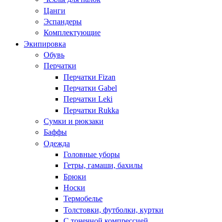
Цанги
Эспандеры
Комплектующие
Экипировка
Обувь
Перчатки
Перчатки Fizan
Перчатки Gabel
Перчатки Leki
Перчатки Rukka
Сумки и рюкзаки
Баффы
Одежда
Головные уборы
Гетры, гамаши, бахилы
Брюки
Носки
Термобелье
Толстовки, футболки, куртки
С точечной компрессией