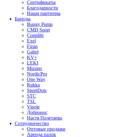
Сертификаты
Благодарности
Наши партнеры
Бренды
Bungy Pump
CMD Sport
Copplife
Exel
Fizan
Gabel
KV+
LEKI
Mizuno
NordicPro
One Way
Rukka
SportDots
STC
TSL
Vipole
Добронос
Настя Полетаева
Сотрудничество
Оптовые продажи
Аренда палок