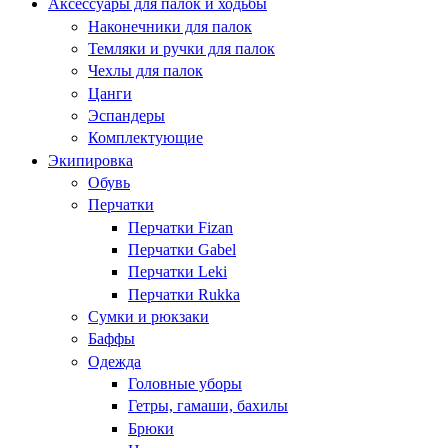
Аксессуары для палок и ходьбы
Наконечники для палок
Темляки и ручки для палок
Чехлы для палок
Цанги
Эспандеры
Комплектующие
Экипировка
Обувь
Перчатки
Перчатки Fizan
Перчатки Gabel
Перчатки Leki
Перчатки Rukka
Сумки и рюкзаки
Баффы
Одежда
Головные уборы
Гетры, гамаши, бахилы
Брюки