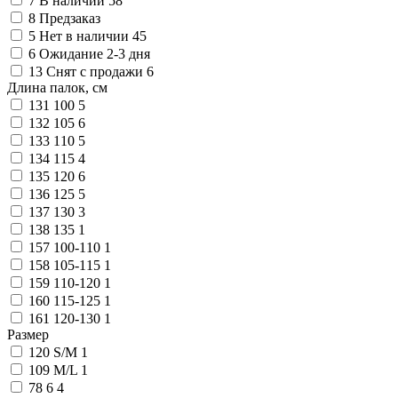
7
В наличии
58
8
Предзаказ
5
Нет в наличии
45
6
Ожидание 2-3 дня
13
Снят с продажи
6
Длина палок, см
131
100
5
132
105
6
133
110
5
134
115
4
135
120
6
136
125
5
137
130
3
138
135
1
157
100-110
1
158
105-115
1
159
110-120
1
160
115-125
1
161
120-130
1
Размер
120
S/M
1
109
M/L
1
78
6
4