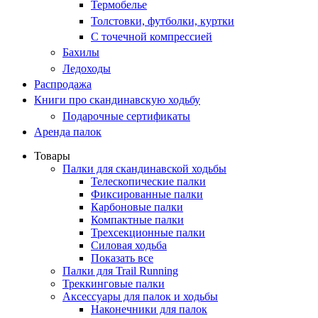
Термобелье
Толстовки, футболки, куртки
С точечной компрессией
Бахилы
Ледоходы
Распродажа
Книги про скандинавскую ходьбу
Подарочные сертификаты
Аренда палок
Товары
Палки для скандинавской ходьбы
Телескопические палки
Фиксированные палки
Карбоновые палки
Компактные палки
Трехсекционные палки
Силовая ходьба
Показать все
Палки для Trail Running
Треккинговые палки
Аксессуары для палок и ходьбы
Наконечники для палок