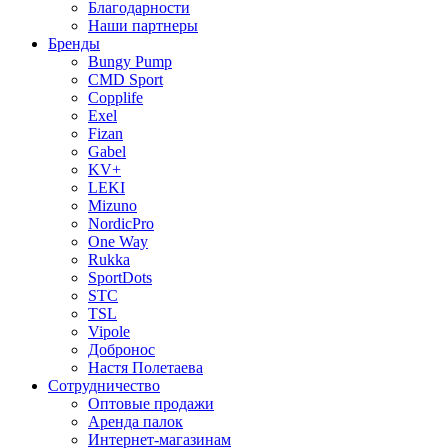
Благодарности
Наши партнеры
Бренды
Bungy Pump
CMD Sport
Copplife
Exel
Fizan
Gabel
KV+
LEKI
Mizuno
NordicPro
One Way
Rukka
SportDots
STC
TSL
Vipole
Добронос
Настя Полетаева
Сотрудничество
Оптовые продажи
Аренда палок
Интернет-магазинам