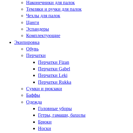
Наконечники для палок
Темляки и ручки для палок
Чехлы для палок
Цанги
Эспандеры
Комплектующие
Экипировка
Обувь
Перчатки
Перчатки Fizan
Перчатки Gabel
Перчатки Leki
Перчатки Rukka
Сумки и рюкзаки
Баффы
Одежда
Головные уборы
Гетры, гамаши, бахилы
Брюки
Носки