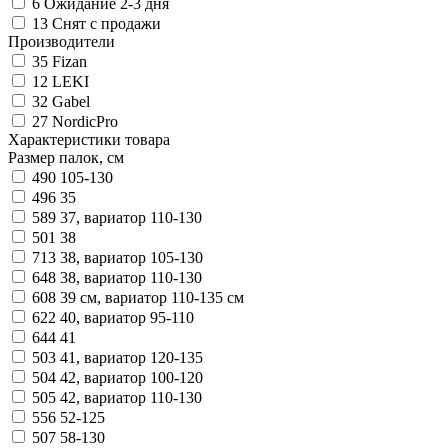
6
Ожидание 2-3 дня
13
Снят с продажи
Производители
35
Fizan
12
LEKI
32
Gabel
27
NordicPro
Характеристики товара
Размер палок, см
490
105-130
496
35
589
37, вариатор 110-130
501
38
713
38, вариатор 105-130
648
38, вариатор 110-130
608
39 см, вариатор 110-135 см
622
40, вариатор 95-110
644
41
503
41, вариатор 120-135
504
42, вариатор 100-120
505
42, вариатор 110-130
556
52-125
507
58-130