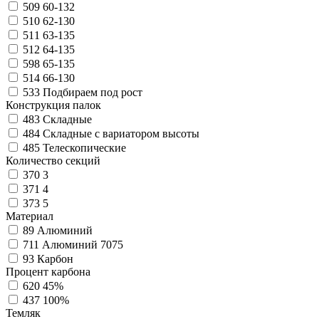
509
60-132
510
62-130
511
63-135
512
64-135
598
65-135
514
66-130
533
Подбираем под рост
Конструкция палок
483
Складные
484
Складные с вариатором высоты
485
Телескопические
Количество секций
370
3
371
4
373
5
Материал
89
Алюминий
711
Алюминий 7075
93
Карбон
Процент карбона
620
45%
437
100%
Темляк