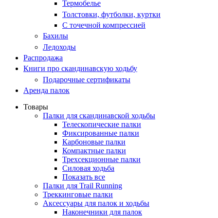
Термобелье
Толстовки, футболки, куртки
С точечной компрессией
Бахилы
Ледоходы
Распродажа
Книги про скандинавскую ходьбу
Подарочные сертификаты
Аренда палок
Товары
Палки для скандинавской ходьбы
Телескопические палки
Фиксированные палки
Карбоновые палки
Компактные палки
Трехсекционные палки
Силовая ходьба
Показать все
Палки для Trail Running
Треккинговые палки
Аксессуары для палок и ходьбы
Наконечники для палок