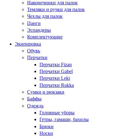
Наконечники для палок
Темляки и ручки для палок
Чехлы для палок
Цанги
Эспандеры
Комплектующие
Экипировка
Обувь
Перчатки
Перчатки Fizan
Перчатки Gabel
Перчатки Leki
Перчатки Rukka
Сумки и рюкзаки
Баффы
Одежда
Головные уборы
Гетры, гамаши, бахилы
Брюки
Носки