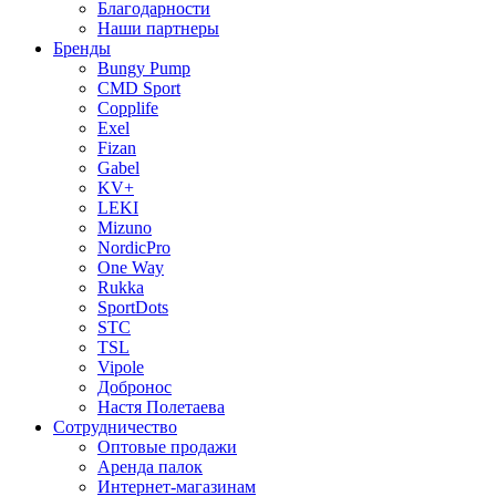
Благодарности
Наши партнеры
Бренды
Bungy Pump
CMD Sport
Copplife
Exel
Fizan
Gabel
KV+
LEKI
Mizuno
NordicPro
One Way
Rukka
SportDots
STC
TSL
Vipole
Добронос
Настя Полетаева
Сотрудничество
Оптовые продажи
Аренда палок
Интернет-магазинам