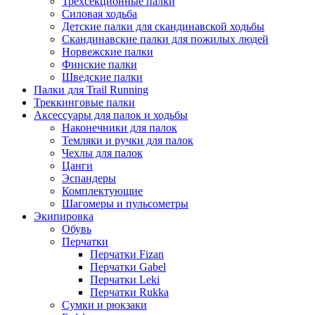
Трехсекционные палки
Силовая ходьба
Детские палки для скандинавской ходьбы
Скандинавские палки для пожилых людей
Норвежские палки
Финские палки
Шведские палки
Палки для Trail Running
Треккинговые палки
Аксессуары для палок и ходьбы
Наконечники для палок
Темляки и ручки для палок
Чехлы для палок
Цанги
Эспандеры
Комплектующие
Шагомеры и пульсометры
Экипировка
Обувь
Перчатки
Перчатки Fizan
Перчатки Gabel
Перчатки Leki
Перчатки Rukka
Сумки и рюкзаки