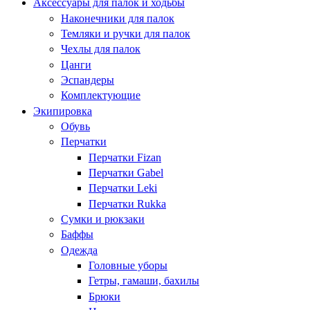
Аксессуары для палок и ходьбы
Наконечники для палок
Темляки и ручки для палок
Чехлы для палок
Цанги
Эспандеры
Комплектующие
Экипировка
Обувь
Перчатки
Перчатки Fizan
Перчатки Gabel
Перчатки Leki
Перчатки Rukka
Сумки и рюкзаки
Баффы
Одежда
Головные уборы
Гетры, гамаши, бахилы
Брюки