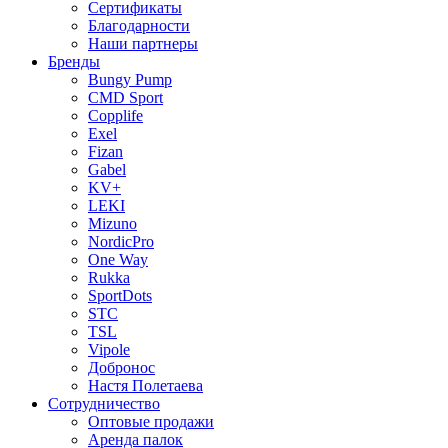
Сертификаты
Благодарности
Наши партнеры
Бренды
Bungy Pump
CMD Sport
Copplife
Exel
Fizan
Gabel
KV+
LEKI
Mizuno
NordicPro
One Way
Rukka
SportDots
STC
TSL
Vipole
Добронос
Настя Полетаева
Сотрудничество
Оптовые продажи
Аренда палок