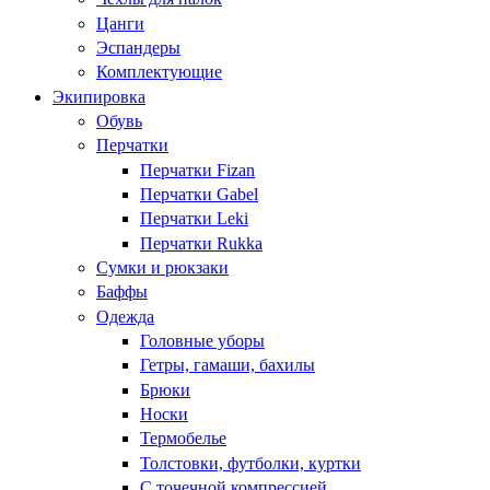
Цанги
Эспандеры
Комплектующие
Экипировка
Обувь
Перчатки
Перчатки Fizan
Перчатки Gabel
Перчатки Leki
Перчатки Rukka
Сумки и рюкзаки
Баффы
Одежда
Головные уборы
Гетры, гамаши, бахилы
Брюки
Носки
Термобелье
Толстовки, футболки, куртки
С точечной компрессией