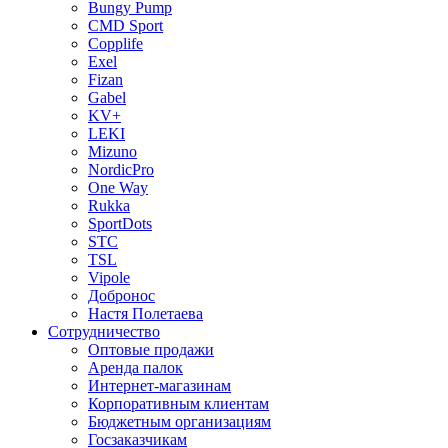
Bungy Pump
CMD Sport
Copplife
Exel
Fizan
Gabel
KV+
LEKI
Mizuno
NordicPro
One Way
Rukka
SportDots
STC
TSL
Vipole
Добронос
Настя Полетаева
Сотрудничество
Оптовые продажи
Аренда палок
Интернет-магазинам
Корпоративным клиентам
Бюджетным организациям
Госзаказчикам