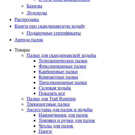
Бахилы
Ледоходы
Распродажа
Книги про скандинавскую ходьбу
Подарочные сертификаты
Аренда палок
Товары
Палки для скандинавской ходьбы
Телескопические палки
Фиксированные палки
Карбоновые палки
Компактные палки
Трехсекционные палки
Силовая ходьба
Показать все
Палки для Trail Running
Треккинговые палки
Аксессуары для палок и ходьбы
Наконечники для палок
Темляки и ручки для палок
Чехлы для палок
Цанги