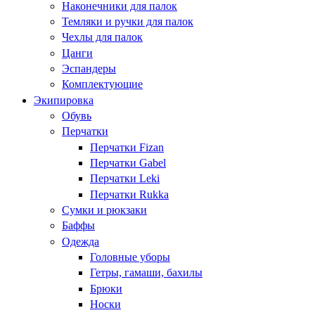
Наконечники для палок
Темляки и ручки для палок
Чехлы для палок
Цанги
Эспандеры
Комплектующие
Экипировка
Обувь
Перчатки
Перчатки Fizan
Перчатки Gabel
Перчатки Leki
Перчатки Rukka
Сумки и рюкзаки
Баффы
Одежда
Головные уборы
Гетры, гамаши, бахилы
Брюки
Носки