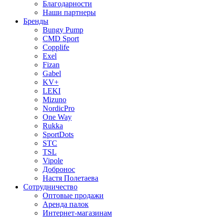
Благодарности
Наши партнеры
Бренды
Bungy Pump
CMD Sport
Copplife
Exel
Fizan
Gabel
KV+
LEKI
Mizuno
NordicPro
One Way
Rukka
SportDots
STC
TSL
Vipole
Добронос
Настя Полетаева
Сотрудничество
Оптовые продажи
Аренда палок
Интернет-магазинам