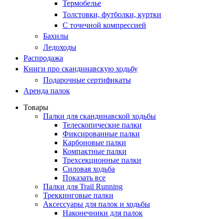
Термобелье
Толстовки, футболки, куртки
С точечной компрессией
Бахилы
Ледоходы
Распродажа
Книги про скандинавскую ходьбу
Подарочные сертификаты
Аренда палок
Товары
Палки для скандинавской ходьбы
Телескопические палки
Фиксированные палки
Карбоновые палки
Компактные палки
Трехсекционные палки
Силовая ходьба
Показать все
Палки для Trail Running
Треккинговые палки
Аксессуары для палок и ходьбы
Наконечники для палок