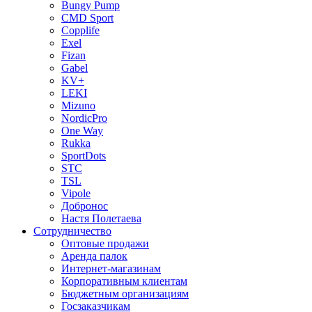
Bungy Pump
CMD Sport
Copplife
Exel
Fizan
Gabel
KV+
LEKI
Mizuno
NordicPro
One Way
Rukka
SportDots
STC
TSL
Vipole
Добронос
Настя Полетаева
Сотрудничество
Оптовые продажи
Аренда палок
Интернет-магазинам
Корпоративным клиентам
Бюджетным организациям
Госзаказчикам