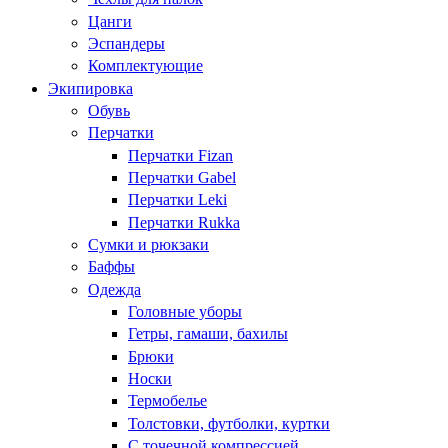
Цанги
Эспандеры
Комплектующие
Экипировка
Обувь
Перчатки
Перчатки Fizan
Перчатки Gabel
Перчатки Leki
Перчатки Rukka
Сумки и рюкзаки
Баффы
Одежда
Головные уборы
Гетры, гамаши, бахилы
Брюки
Носки
Термобелье
Толстовки, футболки, куртки
С точечной компрессией