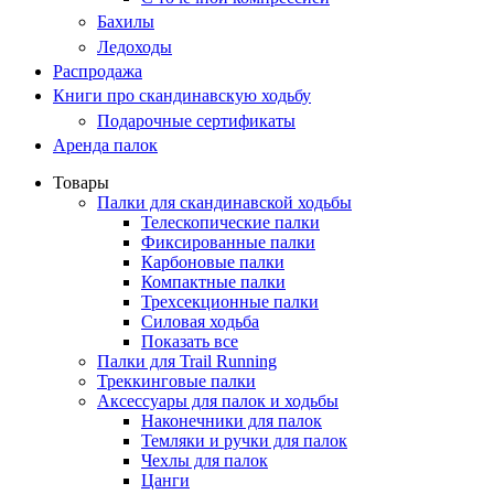
Бахилы
Ледоходы
Распродажа
Книги про скандинавскую ходьбу
Подарочные сертификаты
Аренда палок
Товары
Палки для скандинавской ходьбы
Телескопические палки
Фиксированные палки
Карбоновые палки
Компактные палки
Трехсекционные палки
Силовая ходьба
Показать все
Палки для Trail Running
Треккинговые палки
Аксессуары для палок и ходьбы
Наконечники для палок
Темляки и ручки для палок
Чехлы для палок
Цанги