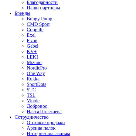
Благодарности
Наши партнеры
Бренды
Bungy Pump
CMD Sport
Copplife
Exel
Fizan
Gabel
KV+
LEKI
Mizuno
NordicPro
One Way
Rukka
SportDots
STC
TSL
Vipole
Добронос
Настя Полетаева
Сотрудничество
Оптовые продажи
Аренда палок
Интернет-магазинам