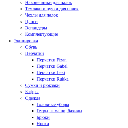
Наконечники для палок
Темляки и ручки для палок
Чехлы для палок
Цанги
Эспандеры
Комплектующие
Экипировка
Обувь
Перчатки
Перчатки Fizan
Перчатки Gabel
Перчатки Leki
Перчатки Rukka
Сумки и рюкзаки
Баффы
Одежда
Головные уборы
Гетры, гамаши, бахилы
Брюки
Носки