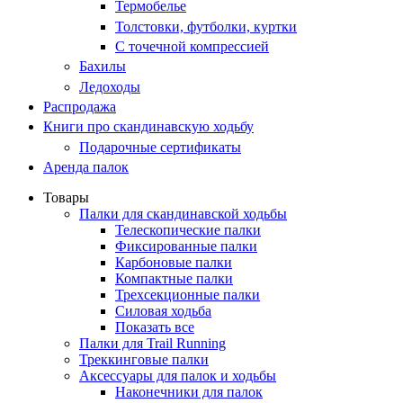
Термобелье
Толстовки, футболки, куртки
С точечной компрессией
Бахилы
Ледоходы
Распродажа
Книги про скандинавскую ходьбу
Подарочные сертификаты
Аренда палок
Товары
Палки для скандинавской ходьбы
Телескопические палки
Фиксированные палки
Карбоновые палки
Компактные палки
Трехсекционные палки
Силовая ходьба
Показать все
Палки для Trail Running
Треккинговые палки
Аксессуары для палок и ходьбы
Наконечники для палок