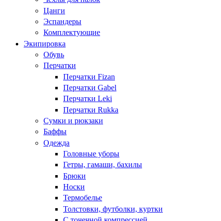
Цанги
Эспандеры
Комплектующие
Экипировка
Обувь
Перчатки
Перчатки Fizan
Перчатки Gabel
Перчатки Leki
Перчатки Rukka
Сумки и рюкзаки
Баффы
Одежда
Головные уборы
Гетры, гамаши, бахилы
Брюки
Носки
Термобелье
Толстовки, футболки, куртки
С точечной компрессией