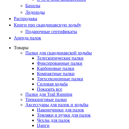
Бахилы
Ледоходы
Распродажа
Книги про скандинавскую ходьбу
Подарочные сертификаты
Аренда палок
Товары
Палки для скандинавской ходьбы
Телескопические палки
Фиксированные палки
Карбоновые палки
Компактные палки
Трехсекционные палки
Силовая ходьба
Показать все
Палки для Trail Running
Треккинговые палки
Аксессуары для палок и ходьбы
Наконечники для палок
Темляки и ручки для палок
Чехлы для палок
Цанги