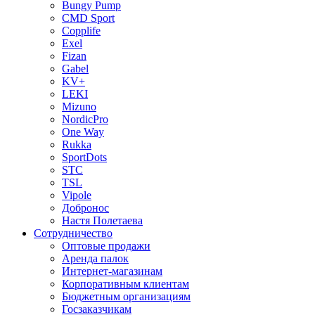
Bungy Pump
CMD Sport
Copplife
Exel
Fizan
Gabel
KV+
LEKI
Mizuno
NordicPro
One Way
Rukka
SportDots
STC
TSL
Vipole
Добронос
Настя Полетаева
Сотрудничество
Оптовые продажи
Аренда палок
Интернет-магазинам
Корпоративным клиентам
Бюджетным организациям
Госзаказчикам