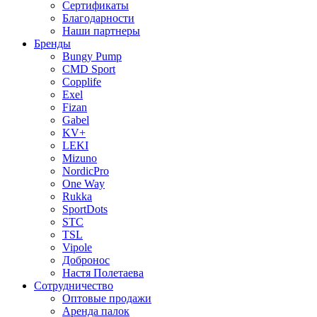
Сертификаты
Благодарности
Наши партнеры
Бренды
Bungy Pump
CMD Sport
Copplife
Exel
Fizan
Gabel
KV+
LEKI
Mizuno
NordicPro
One Way
Rukka
SportDots
STC
TSL
Vipole
Добронос
Настя Полетаева
Сотрудничество
Оптовые продажи
Аренда палок