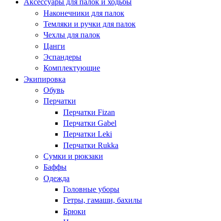
Аксессуары для палок и ходьбы
Наконечники для палок
Темляки и ручки для палок
Чехлы для палок
Цанги
Эспандеры
Комплектующие
Экипировка
Обувь
Перчатки
Перчатки Fizan
Перчатки Gabel
Перчатки Leki
Перчатки Rukka
Сумки и рюкзаки
Баффы
Одежда
Головные уборы
Гетры, гамаши, бахилы
Брюки