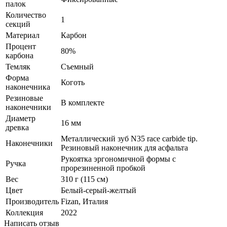
палок
Количество
1
секций
Материал
Карбон
Процент
80%
карбона
Темляк
Съемный
Форма
Коготь
наконечника
Резиновые
В комплекте
наконечники
Диаметр
16 мм
древка
Металлический зуб N35 race carbide tip.
Наконечники
Резиновый наконечник для асфальта
Рукоятка эргономичной формы с
Ручка
прорезиненной пробкой
Вес
310 г (115 см)
Цвет
Белый-серый-желтый
Производитель
Fizan, Италия
Коллекция
2022
Написать отзыв