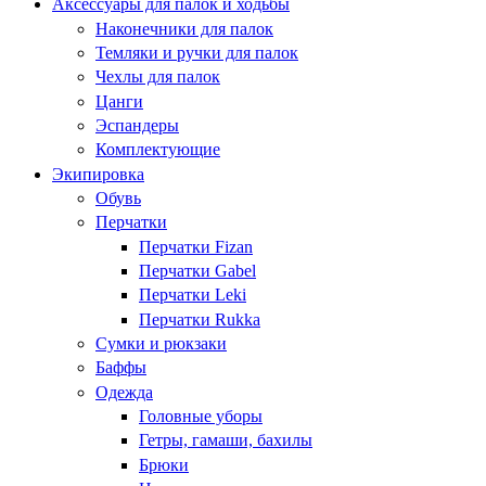
Аксессуары для палок и ходьбы
Наконечники для палок
Темляки и ручки для палок
Чехлы для палок
Цанги
Эспандеры
Комплектующие
Экипировка
Обувь
Перчатки
Перчатки Fizan
Перчатки Gabel
Перчатки Leki
Перчатки Rukka
Сумки и рюкзаки
Баффы
Одежда
Головные уборы
Гетры, гамаши, бахилы
Брюки