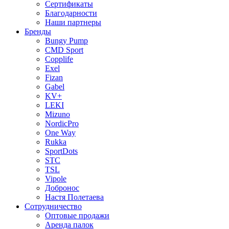
Сертификаты
Благодарности
Наши партнеры
Бренды
Bungy Pump
CMD Sport
Copplife
Exel
Fizan
Gabel
KV+
LEKI
Mizuno
NordicPro
One Way
Rukka
SportDots
STC
TSL
Vipole
Добронос
Настя Полетаева
Сотрудничество
Оптовые продажи
Аренда палок