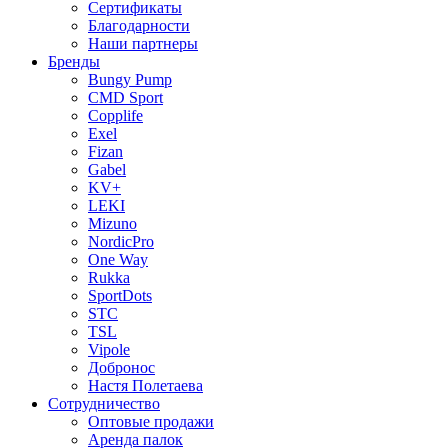
Сертификаты
Благодарности
Наши партнеры
Бренды
Bungy Pump
CMD Sport
Copplife
Exel
Fizan
Gabel
KV+
LEKI
Mizuno
NordicPro
One Way
Rukka
SportDots
STC
TSL
Vipole
Добронос
Настя Полетаева
Сотрудничество
Оптовые продажи
Аренда палок