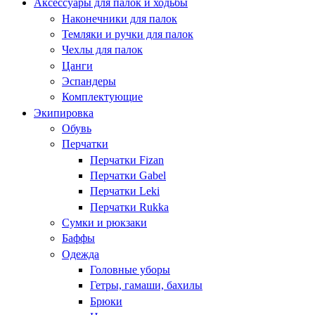
Аксессуары для палок и ходьбы
Наконечники для палок
Темляки и ручки для палок
Чехлы для палок
Цанги
Эспандеры
Комплектующие
Экипировка
Обувь
Перчатки
Перчатки Fizan
Перчатки Gabel
Перчатки Leki
Перчатки Rukka
Сумки и рюкзаки
Баффы
Одежда
Головные уборы
Гетры, гамаши, бахилы
Брюки