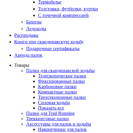
Термобелье
Толстовки, футболки, куртки
С точечной компрессией
Бахилы
Ледоходы
Распродажа
Книги про скандинавскую ходьбу
Подарочные сертификаты
Аренда палок
Товары
Палки для скандинавской ходьбы
Телескопические палки
Фиксированные палки
Карбоновые палки
Компактные палки
Трехсекционные палки
Силовая ходьба
Показать все
Палки для Trail Running
Треккинговые палки
Аксессуары для палок и ходьбы
Наконечники для палок