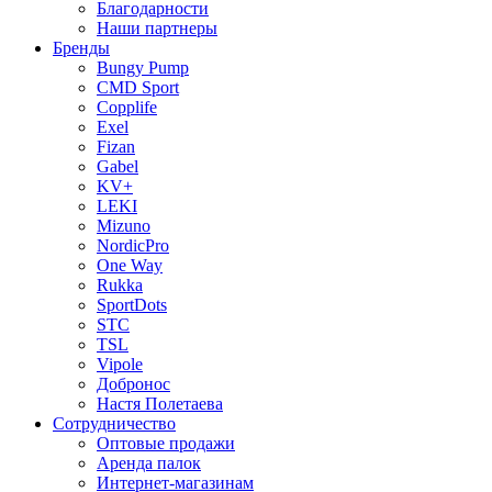
Благодарности
Наши партнеры
Бренды
Bungy Pump
CMD Sport
Copplife
Exel
Fizan
Gabel
KV+
LEKI
Mizuno
NordicPro
One Way
Rukka
SportDots
STC
TSL
Vipole
Добронос
Настя Полетаева
Сотрудничество
Оптовые продажи
Аренда палок
Интернет-магазинам