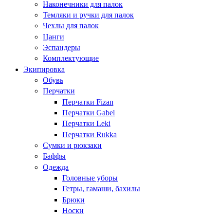
Наконечники для палок
Темляки и ручки для палок
Чехлы для палок
Цанги
Эспандеры
Комплектующие
Экипировка
Обувь
Перчатки
Перчатки Fizan
Перчатки Gabel
Перчатки Leki
Перчатки Rukka
Сумки и рюкзаки
Баффы
Одежда
Головные уборы
Гетры, гамаши, бахилы
Брюки
Носки