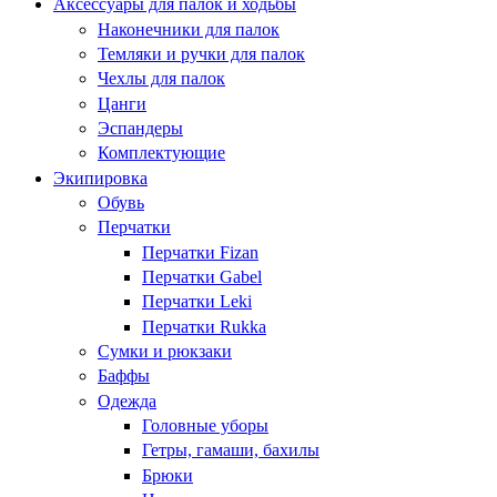
Аксессуары для палок и ходьбы
Наконечники для палок
Темляки и ручки для палок
Чехлы для палок
Цанги
Эспандеры
Комплектующие
Экипировка
Обувь
Перчатки
Перчатки Fizan
Перчатки Gabel
Перчатки Leki
Перчатки Rukka
Сумки и рюкзаки
Баффы
Одежда
Головные уборы
Гетры, гамаши, бахилы
Брюки