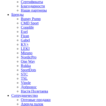
Сертификаты
Благодарности
Наши партнеры
Бренды
Bungy Pump
CMD Sport
Copplife
Exel
Fizan
Gabel
KV+
LEKI
Mizuno
NordicPro
One Way
Rukka
SportDots
STC
TSL
Vipole
Добронос
Настя Полетаева
Сотрудничество
Оптовые продажи
Аренда палок