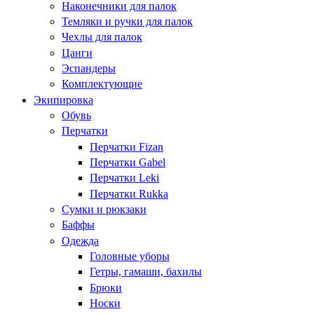
Наконечники для палок
Темляки и ручки для палок
Чехлы для палок
Цанги
Эспандеры
Комплектующие
Экипировка
Обувь
Перчатки
Перчатки Fizan
Перчатки Gabel
Перчатки Leki
Перчатки Rukka
Сумки и рюкзаки
Баффы
Одежда
Головные уборы
Гетры, гамаши, бахилы
Брюки
Носки