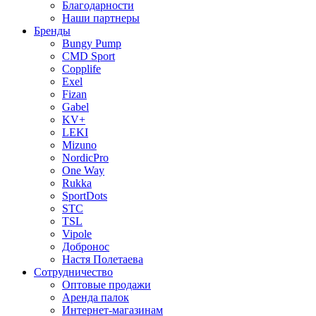
Благодарности
Наши партнеры
Бренды
Bungy Pump
CMD Sport
Copplife
Exel
Fizan
Gabel
KV+
LEKI
Mizuno
NordicPro
One Way
Rukka
SportDots
STC
TSL
Vipole
Добронос
Настя Полетаева
Сотрудничество
Оптовые продажи
Аренда палок
Интернет-магазинам