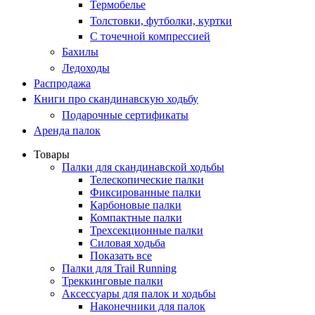
Термобелье
Толстовки, футболки, куртки
С точечной компрессией
Бахилы
Ледоходы
Распродажа
Книги про скандинавскую ходьбу
Подарочные сертификаты
Аренда палок
Товары
Палки для скандинавской ходьбы
Телескопические палки
Фиксированные палки
Карбоновые палки
Компактные палки
Трехсекционные палки
Силовая ходьба
Показать все
Палки для Trail Running
Треккинговые палки
Аксессуары для палок и ходьбы
Наконечники для палок