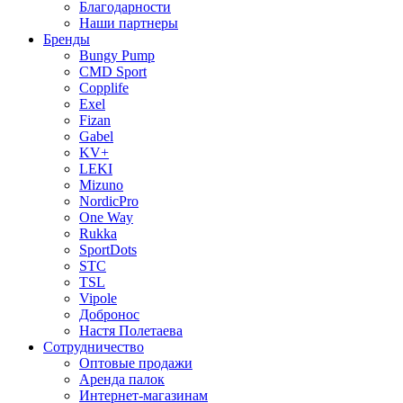
Благодарности
Наши партнеры
Бренды
Bungy Pump
CMD Sport
Copplife
Exel
Fizan
Gabel
KV+
LEKI
Mizuno
NordicPro
One Way
Rukka
SportDots
STC
TSL
Vipole
Добронос
Настя Полетаева
Сотрудничество
Оптовые продажи
Аренда палок
Интернет-магазинам