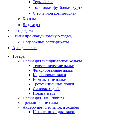
Термобелье
Толстовки, футболки, куртки
С точечной компрессией
Бахилы
Ледоходы
Распродажа
Книги про скандинавскую ходьбу
Подарочные сертификаты
Аренда палок
Товары
Палки для скандинавской ходьбы
Телескопические палки
Фиксированные палки
Карбоновые палки
Компактные палки
Трехсекционные палки
Силовая ходьба
Показать все
Палки для Trail Running
Треккинговые палки
Аксессуары для палок и ходьбы
Наконечники для палок