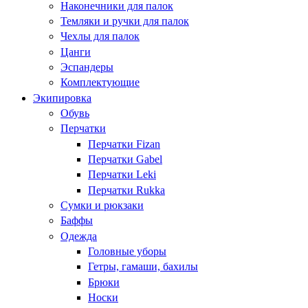
Наконечники для палок
Темляки и ручки для палок
Чехлы для палок
Цанги
Эспандеры
Комплектующие
Экипировка
Обувь
Перчатки
Перчатки Fizan
Перчатки Gabel
Перчатки Leki
Перчатки Rukka
Сумки и рюкзаки
Баффы
Одежда
Головные уборы
Гетры, гамаши, бахилы
Брюки
Носки