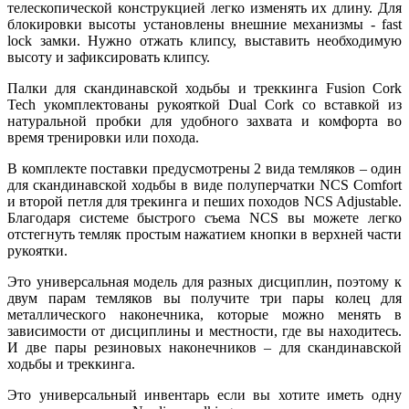
телескопической конструкцией легко изменять их длину. Для
блокировки высоты установлены внешние механизмы - fast
lock замки. Нужно отжать клипсу, выставить необходимую
высоту и зафиксировать клипсу.
Палки для скандинавской ходьбы и треккинга Fusion Cork
Tech укомплектованы рукояткой Dual Cork со вставкой из
натуральной пробки для удобного захвата и комфорта во
время тренировки или похода.
В комплекте поставки предусмотрены 2 вида темляков – один
для скандинавской ходьбы в виде полуперчатки NCS Comfort
и второй петля для трекинга и пеших походов NCS Adjustable.
Благодаря системе быстрого съема NCS вы можете легко
отстегнуть темляк простым нажатием кнопки в верхней части
рукоятки.
Это универсальная модель для разных дисциплин, поэтому к
двум парам темляков вы получите три пары колец для
металлического наконечника, которые можно менять в
зависимости от дисциплины и местности, где вы находитесь.
И две пары резиновых наконечников – для скандинавской
ходьбы и треккинга.
Это универсальный инвентарь если вы хотите иметь одну