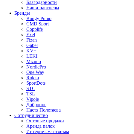
Благодарности
Наши партнеры
Бренды
Bungy Pump
CMD Sport
Copplife
Exel
Fizan
Gabel
KV+
LEKI
Mizuno
NordicPro
One Way
Rukka
SportDots
STC
TSL
Vipole
Добронос
Настя Полетаева
Сотрудничество
Оптовые продажи
Аренда палок
Интернет-магазинам