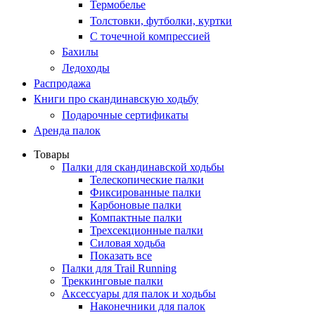
Термобелье
Толстовки, футболки, куртки
С точечной компрессией
Бахилы
Ледоходы
Распродажа
Книги про скандинавскую ходьбу
Подарочные сертификаты
Аренда палок
Товары
Палки для скандинавской ходьбы
Телескопические палки
Фиксированные палки
Карбоновые палки
Компактные палки
Трехсекционные палки
Силовая ходьба
Показать все
Палки для Trail Running
Треккинговые палки
Аксессуары для палок и ходьбы
Наконечники для палок