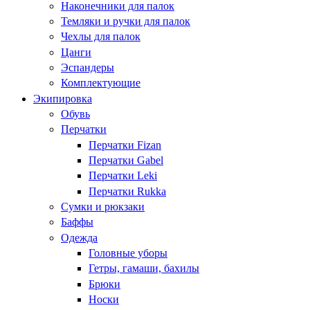
Наконечники для палок
Темляки и ручки для палок
Чехлы для палок
Цанги
Эспандеры
Комплектующие
Экипировка
Обувь
Перчатки
Перчатки Fizan
Перчатки Gabel
Перчатки Leki
Перчатки Rukka
Сумки и рюкзаки
Баффы
Одежда
Головные уборы
Гетры, гамаши, бахилы
Брюки
Носки