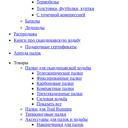
Термобелье
Толстовки, футболки, куртки
С точечной компрессией
Бахилы
Ледоходы
Распродажа
Книги про скандинавскую ходьбу
Подарочные сертификаты
Аренда палок
Товары
Палки для скандинавской ходьбы
Телескопические палки
Фиксированные палки
Карбоновые палки
Компактные палки
Трехсекционные палки
Силовая ходьба
Показать все
Палки для Trail Running
Треккинговые палки
Аксессуары для палок и ходьбы
Наконечники для палок