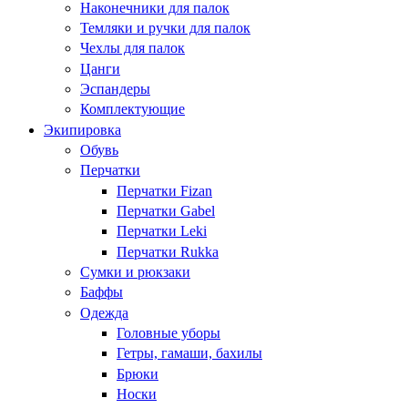
Наконечники для палок
Темляки и ручки для палок
Чехлы для палок
Цанги
Эспандеры
Комплектующие
Экипировка
Обувь
Перчатки
Перчатки Fizan
Перчатки Gabel
Перчатки Leki
Перчатки Rukka
Сумки и рюкзаки
Баффы
Одежда
Головные уборы
Гетры, гамаши, бахилы
Брюки
Носки