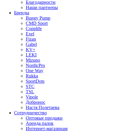
Благодарности
Наши партнеры
Бренды
Bungy Pump
CMD Sport
Copplife
Exel
Fizan
Gabel
KV+
LEKI
Mizuno
NordicPro
One Way
Rukka
SportDots
STC
TSL
Vipole
Добронос
Настя Полетаева
Сотрудничество
Оптовые продажи
Аренда палок
Интернет-магазинам