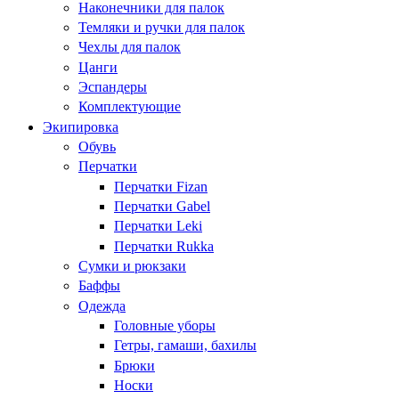
Наконечники для палок
Темляки и ручки для палок
Чехлы для палок
Цанги
Эспандеры
Комплектующие
Экипировка
Обувь
Перчатки
Перчатки Fizan
Перчатки Gabel
Перчатки Leki
Перчатки Rukka
Сумки и рюкзаки
Баффы
Одежда
Головные уборы
Гетры, гамаши, бахилы
Брюки
Носки