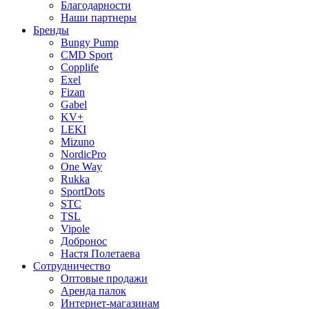
Благодарности
Наши партнеры
Бренды
Bungy Pump
CMD Sport
Copplife
Exel
Fizan
Gabel
KV+
LEKI
Mizuno
NordicPro
One Way
Rukka
SportDots
STC
TSL
Vipole
Добронос
Настя Полетаева
Сотрудничество
Оптовые продажи
Аренда палок
Интернет-магазинам