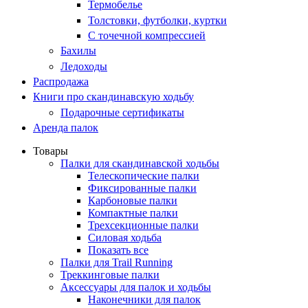
Термобелье
Толстовки, футболки, куртки
С точечной компрессией
Бахилы
Ледоходы
Распродажа
Книги про скандинавскую ходьбу
Подарочные сертификаты
Аренда палок
Товары
Палки для скандинавской ходьбы
Телескопические палки
Фиксированные палки
Карбоновые палки
Компактные палки
Трехсекционные палки
Силовая ходьба
Показать все
Палки для Trail Running
Треккинговые палки
Аксессуары для палок и ходьбы
Наконечники для палок