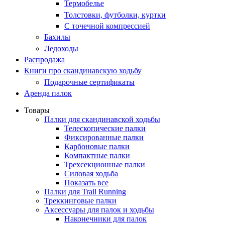
Термобелье
Толстовки, футболки, куртки
С точечной компрессией
Бахилы
Ледоходы
Распродажа
Книги про скандинавскую ходьбу
Подарочные сертификаты
Аренда палок
Товары
Палки для скандинавской ходьбы
Телескопические палки
Фиксированные палки
Карбоновые палки
Компактные палки
Трехсекционные палки
Силовая ходьба
Показать все
Палки для Trail Running
Треккинговые палки
Аксессуары для палок и ходьбы
Наконечники для палок