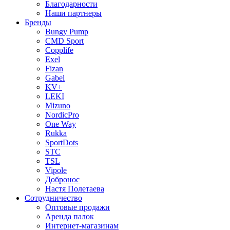
Благодарности
Наши партнеры
Бренды
Bungy Pump
CMD Sport
Copplife
Exel
Fizan
Gabel
KV+
LEKI
Mizuno
NordicPro
One Way
Rukka
SportDots
STC
TSL
Vipole
Добронос
Настя Полетаева
Сотрудничество
Оптовые продажи
Аренда палок
Интернет-магазинам