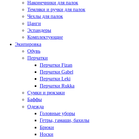
Наконечники для палок
Темляки и ручки для палок
Чехлы для палок
Цанги
Эспандеры
Комплектующие
Экипировка
Обувь
Перчатки
Перчатки Fizan
Перчатки Gabel
Перчатки Leki
Перчатки Rukka
Сумки и рюкзаки
Баффы
Одежда
Головные уборы
Гетры, гамаши, бахилы
Брюки
Носки