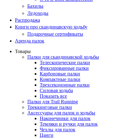
Бахилы
Ледоходы
Распродажа
Книги про скандинавскую ходьбу
Подарочные сертификаты
Аренда палок
Товары
Палки для скандинавской ходьбы
Телескопические палки
Фиксированные палки
Карбоновые палки
Компактные палки
Трехсекционные палки
Силовая ходьба
Показать все
Палки для Trail Running
Треккинговые палки
Аксессуары для палок и ходьбы
Наконечники для палок
Темляки и ручки для палок
Чехлы для палок
Цанги