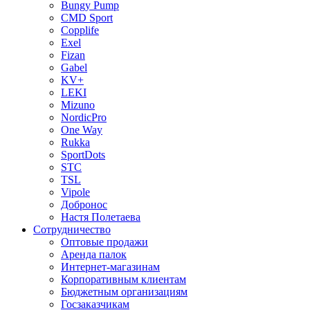
Bungy Pump
CMD Sport
Copplife
Exel
Fizan
Gabel
KV+
LEKI
Mizuno
NordicPro
One Way
Rukka
SportDots
STC
TSL
Vipole
Добронос
Настя Полетаева
Сотрудничество
Оптовые продажи
Аренда палок
Интернет-магазинам
Корпоративным клиентам
Бюджетным организациям
Госзаказчикам