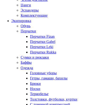
Цанги
Эспандеры
Комплектующие
Экипировка
Обувь
Перчатки
Перчатки Fizan
Перчатки Gabel
Перчатки Leki
Перчатки Rukka
Сумки и рюкзаки
Баффы
Одежда
Головные уборы
Гетры, гамаши, бахилы
Брюки
Носки
Термобелье
Толстовки, футболки, куртки
С точечной компрессией