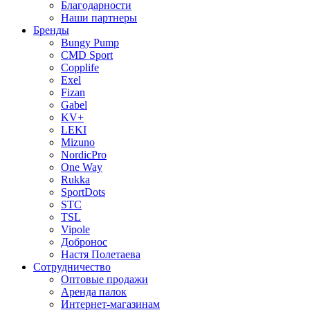
Благодарности
Наши партнеры
Бренды
Bungy Pump
CMD Sport
Copplife
Exel
Fizan
Gabel
KV+
LEKI
Mizuno
NordicPro
One Way
Rukka
SportDots
STC
TSL
Vipole
Добронос
Настя Полетаева
Сотрудничество
Оптовые продажи
Аренда палок
Интернет-магазинам