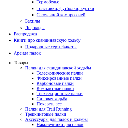
Термобелье
Толстовки, футболки, куртки
С точечной компрессией
Бахилы
Ледоходы
Распродажа
Книги про скандинавскую ходьбу
Подарочные сертификаты
Аренда палок
Товары
Палки для скандинавской ходьбы
Телескопические палки
Фиксированные палки
Карбоновые палки
Компактные палки
Трехсекционные палки
Силовая ходьба
Показать все
Палки для Trail Running
Треккинговые палки
Аксессуары для палок и ходьбы
Наконечники для палок