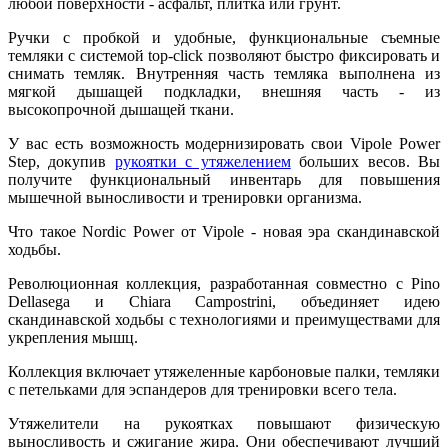
любой поверхности - асфальт, плитка или грунт.
Ручки с пробкой и удобные, функциональные съемные
темляки с системой top-click позволяют быстро фиксировать и
снимать темляк. Внутренняя часть темляка выполнена из
мягкой дышащей подкладки, внешняя часть - из
высокопрочной дышащей ткани.
У вас есть возможность модернизировать свои Vipole Power
Step, докупив
рукоятки с утяжелением
больших весов. Вы
получите функциональный инвентарь для повышения
мышечной выносливости и тренировки организма.
Что такое Nordic Power от Vipole - новая эра скандинавской
ходьбы.
Революционная коллекция, разработанная совместно с Pino
Dellasega и Chiara Campostrini, объединяет идею
скандинавской ходьбы с технологиями и преимуществами для
укрепления мышц.
Коллекция включает утяжеленные карбоновые палки, темляки
с петельками для эспандеров для тренировки всего тела.
Утяжелители на рукоятках повышают физическую
выносливость и сжигание жира. Они обеспечивают лучший