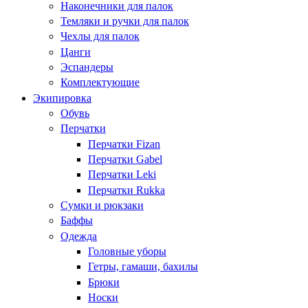
Наконечники для палок
Темляки и ручки для палок
Чехлы для палок
Цанги
Эспандеры
Комплектующие
Экипировка
Обувь
Перчатки
Перчатки Fizan
Перчатки Gabel
Перчатки Leki
Перчатки Rukka
Сумки и рюкзаки
Баффы
Одежда
Головные уборы
Гетры, гамаши, бахилы
Брюки
Носки