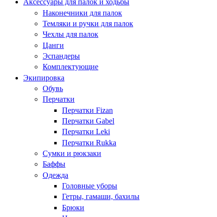
Аксессуары для палок и ходьбы
Наконечники для палок
Темляки и ручки для палок
Чехлы для палок
Цанги
Эспандеры
Комплектующие
Экипировка
Обувь
Перчатки
Перчатки Fizan
Перчатки Gabel
Перчатки Leki
Перчатки Rukka
Сумки и рюкзаки
Баффы
Одежда
Головные уборы
Гетры, гамаши, бахилы
Брюки