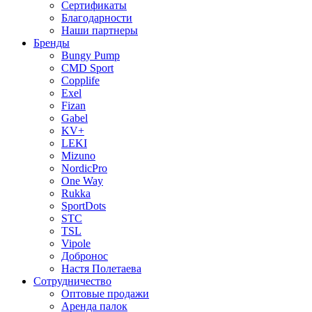
Сертификаты
Благодарности
Наши партнеры
Бренды
Bungy Pump
CMD Sport
Copplife
Exel
Fizan
Gabel
KV+
LEKI
Mizuno
NordicPro
One Way
Rukka
SportDots
STC
TSL
Vipole
Добронос
Настя Полетаева
Сотрудничество
Оптовые продажи
Аренда палок