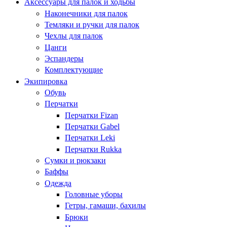
Аксессуары для палок и ходьбы
Наконечники для палок
Темляки и ручки для палок
Чехлы для палок
Цанги
Эспандеры
Комплектующие
Экипировка
Обувь
Перчатки
Перчатки Fizan
Перчатки Gabel
Перчатки Leki
Перчатки Rukka
Сумки и рюкзаки
Баффы
Одежда
Головные уборы
Гетры, гамаши, бахилы
Брюки