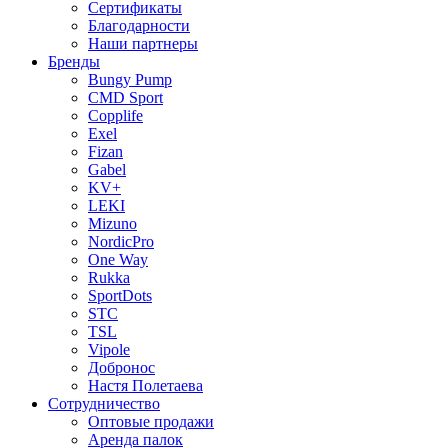
Сертификаты
Благодарности
Наши партнеры
Бренды
Bungy Pump
CMD Sport
Copplife
Exel
Fizan
Gabel
KV+
LEKI
Mizuno
NordicPro
One Way
Rukka
SportDots
STC
TSL
Vipole
Добронос
Настя Полетаева
Сотрудничество
Оптовые продажи
Аренда палок