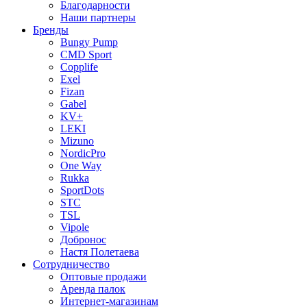
Благодарности
Наши партнеры
Бренды
Bungy Pump
CMD Sport
Copplife
Exel
Fizan
Gabel
KV+
LEKI
Mizuno
NordicPro
One Way
Rukka
SportDots
STC
TSL
Vipole
Добронос
Настя Полетаева
Сотрудничество
Оптовые продажи
Аренда палок
Интернет-магазинам