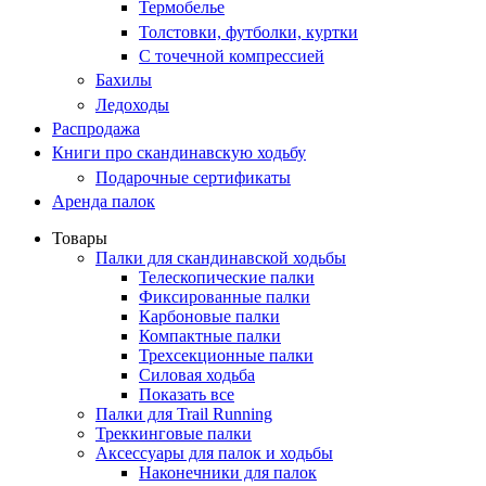
Термобелье
Толстовки, футболки, куртки
С точечной компрессией
Бахилы
Ледоходы
Распродажа
Книги про скандинавскую ходьбу
Подарочные сертификаты
Аренда палок
Товары
Палки для скандинавской ходьбы
Телескопические палки
Фиксированные палки
Карбоновые палки
Компактные палки
Трехсекционные палки
Силовая ходьба
Показать все
Палки для Trail Running
Треккинговые палки
Аксессуары для палок и ходьбы
Наконечники для палок