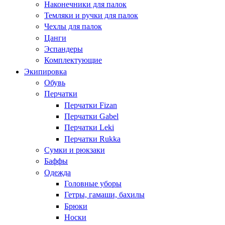
Наконечники для палок
Темляки и ручки для палок
Чехлы для палок
Цанги
Эспандеры
Комплектующие
Экипировка
Обувь
Перчатки
Перчатки Fizan
Перчатки Gabel
Перчатки Leki
Перчатки Rukka
Сумки и рюкзаки
Баффы
Одежда
Головные уборы
Гетры, гамаши, бахилы
Брюки
Носки