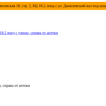
вловская 18, стр. 2, БЦ 18.2, вход с ул. Даниловский вал под шл
 18.2 вход с улицы, справа от аптеки
ы, справа от аптеки