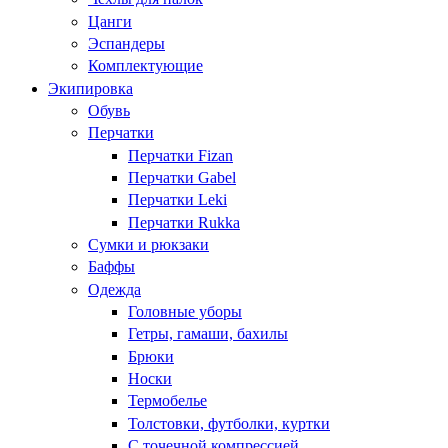
Цанги
Эспандеры
Комплектующие
Экипировка
Обувь
Перчатки
Перчатки Fizan
Перчатки Gabel
Перчатки Leki
Перчатки Rukka
Сумки и рюкзаки
Баффы
Одежда
Головные уборы
Гетры, гамаши, бахилы
Брюки
Носки
Термобелье
Толстовки, футболки, куртки
С точечной компрессией