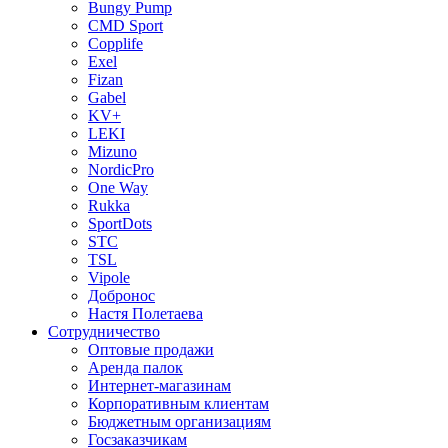
Bungy Pump
CMD Sport
Copplife
Exel
Fizan
Gabel
KV+
LEKI
Mizuno
NordicPro
One Way
Rukka
SportDots
STC
TSL
Vipole
Добронос
Настя Полетаева
Сотрудничество
Оптовые продажи
Аренда палок
Интернет-магазинам
Корпоративным клиентам
Бюджетным организациям
Госзаказчикам