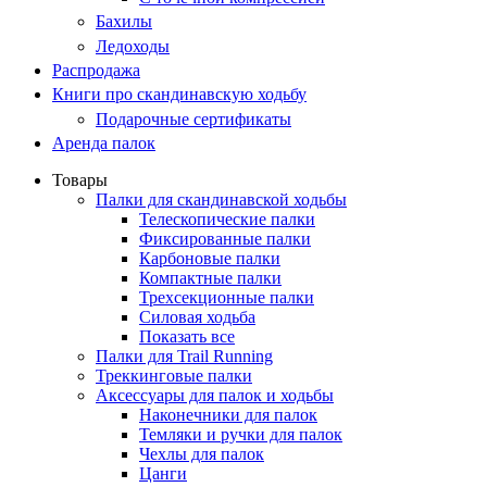
Бахилы
Ледоходы
Распродажа
Книги про скандинавскую ходьбу
Подарочные сертификаты
Аренда палок
Товары
Палки для скандинавской ходьбы
Телескопические палки
Фиксированные палки
Карбоновые палки
Компактные палки
Трехсекционные палки
Силовая ходьба
Показать все
Палки для Trail Running
Треккинговые палки
Аксессуары для палок и ходьбы
Наконечники для палок
Темляки и ручки для палок
Чехлы для палок
Цанги