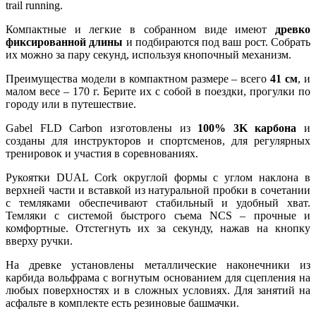
trail running.
Компактные и легкие в собранном виде имеют
древко
фиксированной длины
и подбираются под ваш рост. Собрать
их можно за пару секунд, используя кнопочный механизм.
Преимущества модели в компактном размере – всего
41 см
, и
малом весе – 170 г. Берите их с собой в поездки, прогулки по
городу или в путешествие.
Gabel FLD Carbon изготовлены из
100% 3K карбона
и
созданы для инструкторов и спортсменов, для регулярных
тренировок и участия в соревнованиях.
Рукоятки DUAL Cork округлой формы с углом наклона в
верхней части и вставкой из натуральной пробки в сочетании
с темляками обеспечивают стабильный и удобный хват.
Темляки с системой быстрого съема NCS – прочные и
комфортные. Отстегнуть их за секунду, нажав на кнопку
вверху ручки.
На древке установлены металлические наконечники из
карбида вольфрама с вогнутым основанием для сцепления на
любых поверхностях и в сложных условиях. Для занятий на
асфальте в комплекте есть резиновые башмачки.