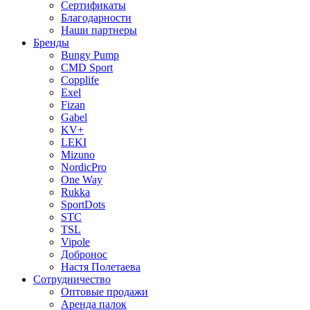
Сертификаты
Благодарности
Наши партнеры
Бренды
Bungy Pump
CMD Sport
Copplife
Exel
Fizan
Gabel
KV+
LEKI
Mizuno
NordicPro
One Way
Rukka
SportDots
STC
TSL
Vipole
Добронос
Настя Полетаева
Сотрудничество
Оптовые продажи
Аренда палок