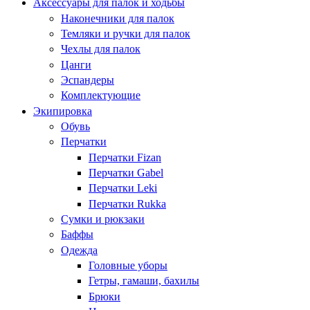
Аксессуары для палок и ходьбы
Наконечники для палок
Темляки и ручки для палок
Чехлы для палок
Цанги
Эспандеры
Комплектующие
Экипировка
Обувь
Перчатки
Перчатки Fizan
Перчатки Gabel
Перчатки Leki
Перчатки Rukka
Сумки и рюкзаки
Баффы
Одежда
Головные уборы
Гетры, гамаши, бахилы
Брюки