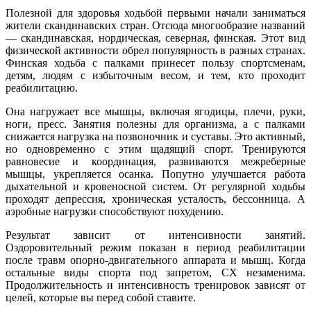
Полезной для здоровья ходьбой первыми начали заниматься
жители скандинавских стран. Отсюда многообразие названий
— скандинавская, нордическая, северная, финская. Этот вид
физической активности обрел популярность в разных странах.
Финская ходьба с палками принесет пользу спортсменам,
детям, людям с избыточным весом, и тем, кто проходит
реабилитацию.
Она нагружает все мышцы, включая ягодицы, плечи, руки,
ноги, пресс. Занятия полезны для организма, а с палками
снижается нагрузка на позвоночник и суставы. Это активный,
но одновременно с этим щадящий спорт. Тренируются
равновесие и координация, развиваются межреберные
мышцы, укрепляется осанка. Попутно улучшается работа
дыхательной и кровеносной систем. От регулярной ходьбы
проходят депрессия, хроническая усталость, бессонница. А
аэробные нагрузки способствуют похудению.
Результат зависит от интенсивности занятий.
Оздоровительный режим показан в период реабилитации
после травм опорно-двигательного аппарата и мышц. Когда
остальные виды спорта под запретом, СХ незаменима.
Продолжительность и интенсивность тренировок зависят от
целей, которые вы перед собой ставите.