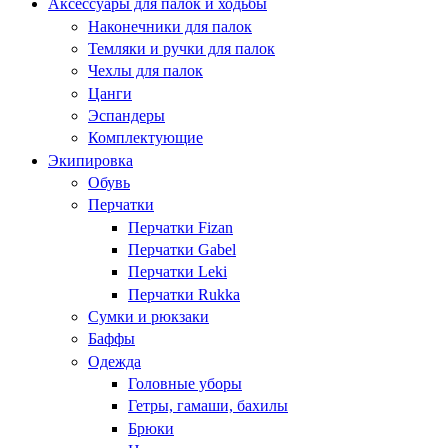
Аксессуары для палок и ходьбы
Наконечники для палок
Темляки и ручки для палок
Чехлы для палок
Цанги
Эспандеры
Комплектующие
Экипировка
Обувь
Перчатки
Перчатки Fizan
Перчатки Gabel
Перчатки Leki
Перчатки Rukka
Сумки и рюкзаки
Баффы
Одежда
Головные уборы
Гетры, гамаши, бахилы
Брюки