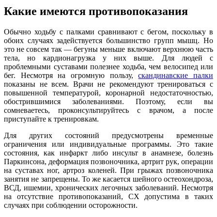
Какие имеются противопоказания
Обычно ходьбу с палками сравнивают с бегом, поскольку в
обоих случаях задействуется большинство групп мышц. Но
это не совсем так — бегуны меньше включают верхнюю часть
тела, но кардионагрузка у них выше. Для людей с
проблемными суставами полезнее ходьба, чем велосипед или
бег. Несмотря на огромную пользу,
скандинавские палки
показаны не всем. Врачи не рекомендуют тренироваться с
повышенной температурой, коронарной недостаточностью,
обострившимися заболеваниями. Поэтому, если вы
сомневаетесь, проконсультируйтесь с врачом, а после
приступайте к тренировкам.
Для других состояний предусмотрены временные
ограничения или индивидуальные программы. Это такие
состояния, как инфаркт либо инсульт в анамнезе, болезнь
Паркинсона, деформация позвоночника, артрит рук, операции
на суставах ног, артроз коленей. При грыжах позвоночника
занятия не запрещены. То же касается шейного остеохондроза,
ВСД, ишемии, хронических легочных заболеваний. Несмотря
на отсутствие противопоказаний, СХ допустима в таких
случаях при соблюдении осторожности.