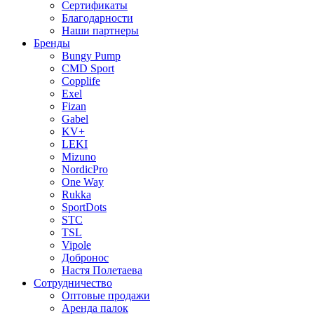
Сертификаты
Благодарности
Наши партнеры
Бренды
Bungy Pump
CMD Sport
Copplife
Exel
Fizan
Gabel
KV+
LEKI
Mizuno
NordicPro
One Way
Rukka
SportDots
STC
TSL
Vipole
Добронос
Настя Полетаева
Сотрудничество
Оптовые продажи
Аренда палок