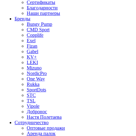
Сертификаты
Благодарности
Наши партнеры
Бренды
Bungy Pump
CMD Sport
Copplife
Exel
Fizan
Gabel
KV+
LEKI
Mizuno
NordicPro
One Way
Rukka
SportDots
STC
TSL
Vipole
Добронос
Настя Полетаева
Сотрудничество
Оптовые продажи
Аренда палок