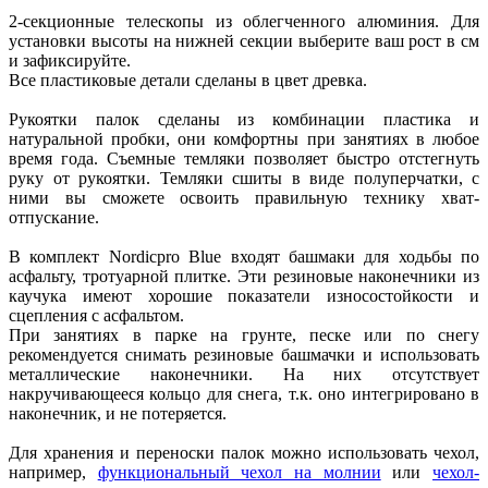
2-секционные телескопы из облегченного алюминия. Для
установки высоты на нижней секции выберите ваш рост в см
и зафиксируйте.
Все пластиковые детали сделаны в цвет древка.
Рукоятки палок сделаны из комбинации пластика и
натуральной пробки, они комфортны при занятиях в любое
время года. Съемные темляки позволяет быстро отстегнуть
руку от рукоятки. Темляки сшиты в виде полуперчатки, с
ними вы сможете освоить правильную технику хват-
отпускание.
В комплект Nordicpro Blue входят башмаки для ходьбы по
асфальту, тротуарной плитке. Эти резиновые наконечники из
каучука имеют хорошие показатели износостойкости и
сцепления с асфальтом.
При занятиях в парке на грунте, песке или по снегу
рекомендуется снимать резиновые башмачки и использовать
металлические наконечники. На них отсутствует
накручивающееся кольцо для снега, т.к. оно интегрировано в
наконечник, и не потеряется.
Для хранения и переноски палок можно использовать чехол,
например,
функциональный чехол на молнии
или
чехол-