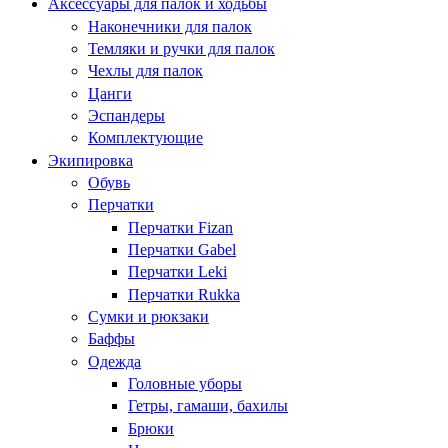
Аксессуары для палок и ходьбы
Наконечники для палок
Темляки и ручки для палок
Чехлы для палок
Цанги
Эспандеры
Комплектующие
Экипировка
Обувь
Перчатки
Перчатки Fizan
Перчатки Gabel
Перчатки Leki
Перчатки Rukka
Сумки и рюкзаки
Баффы
Одежда
Головные уборы
Гетры, гамаши, бахилы
Брюки