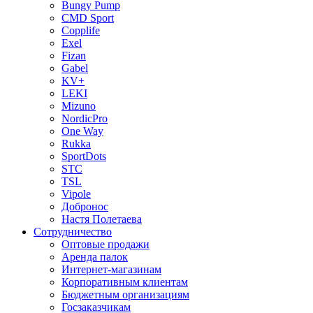
Bungy Pump
CMD Sport
Copplife
Exel
Fizan
Gabel
KV+
LEKI
Mizuno
NordicPro
One Way
Rukka
SportDots
STC
TSL
Vipole
Добронос
Настя Полетаева
Сотрудничество
Оптовые продажи
Аренда палок
Интернет-магазинам
Корпоративным клиентам
Бюджетным организациям
Госзаказчикам