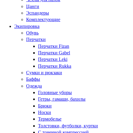
Цанги
Эспандеры
Комплектующие
Экипировка
Обувь
Перчатки
Перчатки Fizan
Перчатки Gabel
Перчатки Leki
Перчатки Rukka
Сумки и рюкзаки
Баффы
Одежда
Головные уборы
Гетры, гамаши, бахилы
Брюки
Носки
Термобелье
Толстовки, футболки, куртки
С точечной компрессией