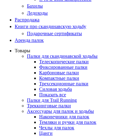
Бахилы
Ледоходы
Распродажа
Книги про скандинавскую ходьбу
Подарочные сертификаты
Аренда палок
Товары
Палки для скандинавской ходьбы
Телескопические палки
Фиксированные палки
Карбоновые палки
Компактные палки
Трехсекционные палки
Силовая ходьба
Показать все
Палки для Trail Running
Треккинговые палки
Аксессуары для палок и ходьбы
Наконечники для палок
Темляки и ручки для палок
Чехлы для палок
Цанги