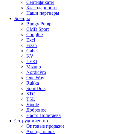
Сертификаты
Благодарности
Наши партнеры
Бренды
Bungy Pump
CMD Sport
Copplife
Exel
Fizan
Gabel
KV+
LEKI
Mizuno
NordicPro
One Way
Rukka
SportDots
STC
TSL
Vipole
Добронос
Настя Полетаева
Сотрудничество
Оптовые продажи
Аренда палок