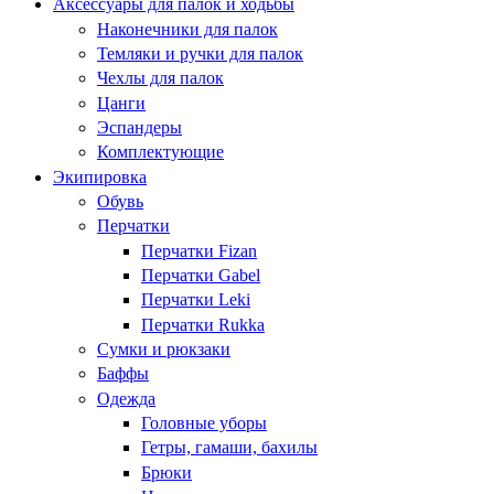
Аксессуары для палок и ходьбы
Наконечники для палок
Темляки и ручки для палок
Чехлы для палок
Цанги
Эспандеры
Комплектующие
Экипировка
Обувь
Перчатки
Перчатки Fizan
Перчатки Gabel
Перчатки Leki
Перчатки Rukka
Сумки и рюкзаки
Баффы
Одежда
Головные уборы
Гетры, гамаши, бахилы
Брюки