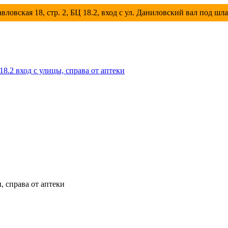
вловская 18, стр. 2, БЦ 18.2, вход с ул. Даниловский вал под шл
 18.2 вход с улицы, справа от аптеки
ы, справа от аптеки