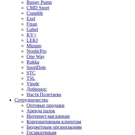
Bungy Pump
CMD Sport
Copplife
Exel
Fizan
Gabel
KV+
LEKI
Mizuno
NordicPro
One Way
Rukka
SportDots
STC
TSL
Vipole
Добронос
Настя Полетаева
Сотрудничество
Оптовые продажи
Аренда палок
Интернет-магазинам
Корпоративным клиентам
Бюджетным организациям
Госзаказчикам