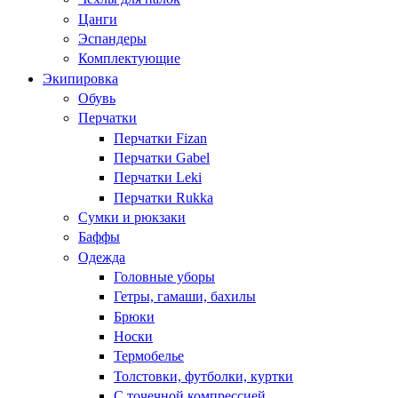
Цанги
Эспандеры
Комплектующие
Экипировка
Обувь
Перчатки
Перчатки Fizan
Перчатки Gabel
Перчатки Leki
Перчатки Rukka
Сумки и рюкзаки
Баффы
Одежда
Головные уборы
Гетры, гамаши, бахилы
Брюки
Носки
Термобелье
Толстовки, футболки, куртки
С точечной компрессией