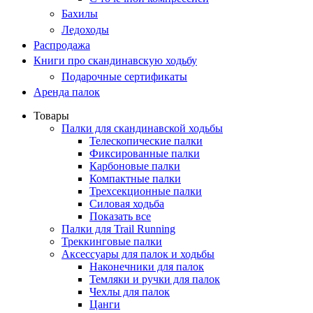
Бахилы
Ледоходы
Распродажа
Книги про скандинавскую ходьбу
Подарочные сертификаты
Аренда палок
Товары
Палки для скандинавской ходьбы
Телескопические палки
Фиксированные палки
Карбоновые палки
Компактные палки
Трехсекционные палки
Силовая ходьба
Показать все
Палки для Trail Running
Треккинговые палки
Аксессуары для палок и ходьбы
Наконечники для палок
Темляки и ручки для палок
Чехлы для палок
Цанги