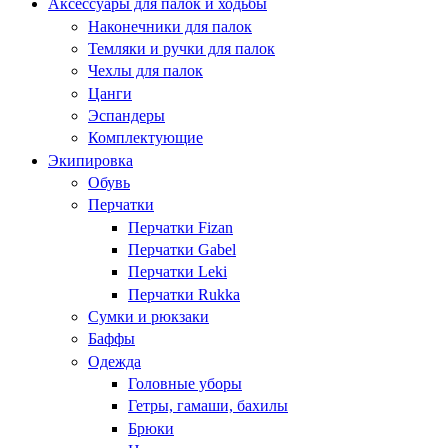
Аксессуары для палок и ходьбы
Наконечники для палок
Темляки и ручки для палок
Чехлы для палок
Цанги
Эспандеры
Комплектующие
Экипировка
Обувь
Перчатки
Перчатки Fizan
Перчатки Gabel
Перчатки Leki
Перчатки Rukka
Сумки и рюкзаки
Баффы
Одежда
Головные уборы
Гетры, гамаши, бахилы
Брюки