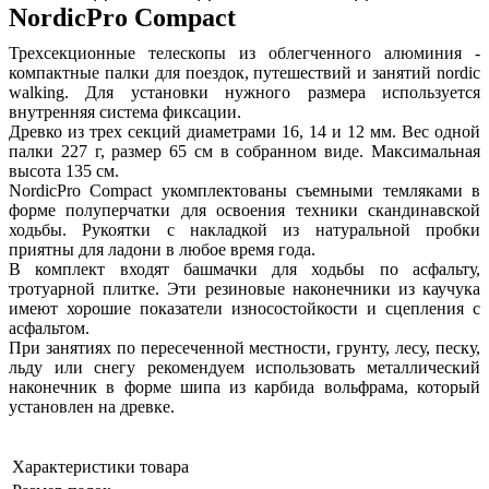
NordicPro Compact
Трехсекционные телескопы из облегченного алюминия -
компактные палки для поездок, путешествий и занятий nordic
walking. Для установки нужного размера используется
внутренняя система фиксации.
Древко из трех секций диаметрами 16, 14 и 12 мм. Вес одной
палки 227 г, размер 65 см в собранном виде. Максимальная
высота 135 см.
NordicPro Compact укомплектованы съемными темляками в
форме полуперчатки для освоения техники скандинавской
ходьбы. Рукоятки с накладкой из натуральной пробки
приятны для ладони в любое время года.
В комплект входят башмачки для ходьбы по асфальту,
тротуарной плитке. Эти резиновые наконечники из каучука
имеют хорошие показатели износостойкости и сцепления с
асфальтом.
При занятиях по пересеченной местности, грунту, лесу, песку,
льду или снегу рекомендуем использовать металлический
наконечник в форме шипа из карбида вольфрама, который
установлен на древке.
Характеристики товара