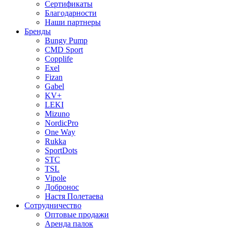
Сертификаты
Благодарности
Наши партнеры
Бренды
Bungy Pump
CMD Sport
Copplife
Exel
Fizan
Gabel
KV+
LEKI
Mizuno
NordicPro
One Way
Rukka
SportDots
STC
TSL
Vipole
Добронос
Настя Полетаева
Сотрудничество
Оптовые продажи
Аренда палок