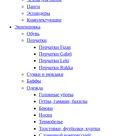
Цанги
Эспандеры
Комплектующие
Экипировка
Обувь
Перчатки
Перчатки Fizan
Перчатки Gabel
Перчатки Leki
Перчатки Rukka
Сумки и рюкзаки
Баффы
Одежда
Головные уборы
Гетры, гамаши, бахилы
Брюки
Носки
Термобелье
Толстовки, футболки, куртки
С точечной компрессией