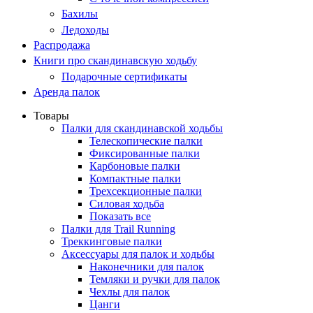
Бахилы
Ледоходы
Распродажа
Книги про скандинавскую ходьбу
Подарочные сертификаты
Аренда палок
Товары
Палки для скандинавской ходьбы
Телескопические палки
Фиксированные палки
Карбоновые палки
Компактные палки
Трехсекционные палки
Силовая ходьба
Показать все
Палки для Trail Running
Треккинговые палки
Аксессуары для палок и ходьбы
Наконечники для палок
Темляки и ручки для палок
Чехлы для палок
Цанги