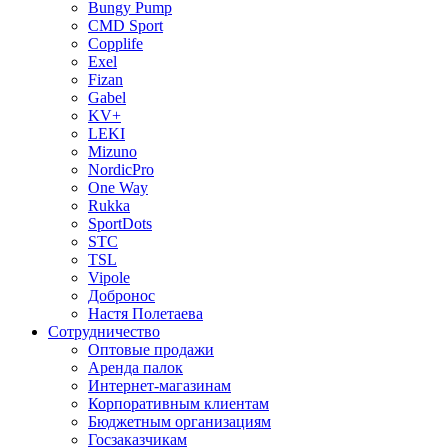
Bungy Pump
CMD Sport
Copplife
Exel
Fizan
Gabel
KV+
LEKI
Mizuno
NordicPro
One Way
Rukka
SportDots
STC
TSL
Vipole
Добронос
Настя Полетаева
Сотрудничество
Оптовые продажи
Аренда палок
Интернет-магазинам
Корпоративным клиентам
Бюджетным организациям
Госзаказчикам