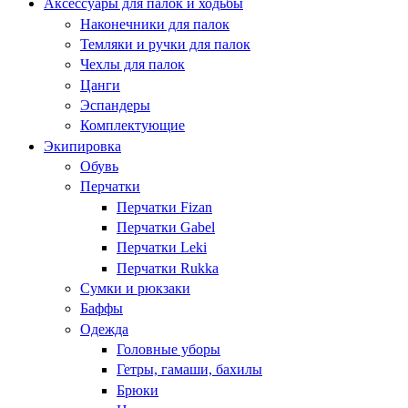
Аксессуары для палок и ходьбы
Наконечники для палок
Темляки и ручки для палок
Чехлы для палок
Цанги
Эспандеры
Комплектующие
Экипировка
Обувь
Перчатки
Перчатки Fizan
Перчатки Gabel
Перчатки Leki
Перчатки Rukka
Сумки и рюкзаки
Баффы
Одежда
Головные уборы
Гетры, гамаши, бахилы
Брюки