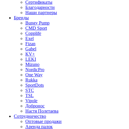
Сертификаты
Благодарности
Наши партнеры
Бренды
Bungy Pump
CMD Sport
Copplife
Exel
Fizan
Gabel
KV+
LEKI
Mizuno
NordicPro
One Way
Rukka
SportDots
STC
TSL
Vipole
Добронос
Настя Полетаева
Сотрудничество
Оптовые продажи
Аренда палок