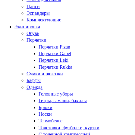
Цанги
Эспандеры
Комплектующие
Экипировка
Обувь
Перчатки
Перчатки Fizan
Перчатки Gabel
Перчатки Leki
Перчатки Rukka
Сумки и рюкзаки
Баффы
Одежда
Головные уборы
Гетры, гамаши, бахилы
Брюки
Носки
Термобелье
Толстовки, футболки, куртки
С точечной компрессией