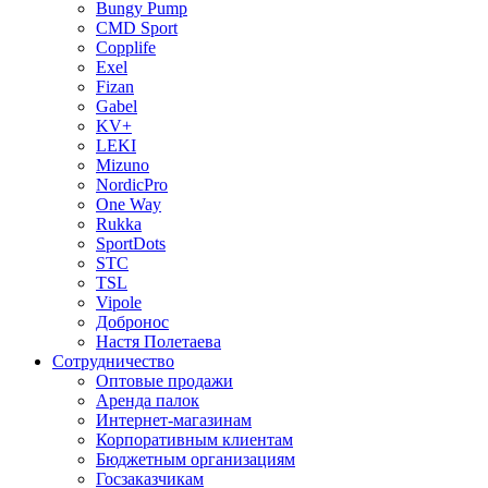
Bungy Pump
CMD Sport
Copplife
Exel
Fizan
Gabel
KV+
LEKI
Mizuno
NordicPro
One Way
Rukka
SportDots
STC
TSL
Vipole
Добронос
Настя Полетаева
Сотрудничество
Оптовые продажи
Аренда палок
Интернет-магазинам
Корпоративным клиентам
Бюджетным организациям
Госзаказчикам