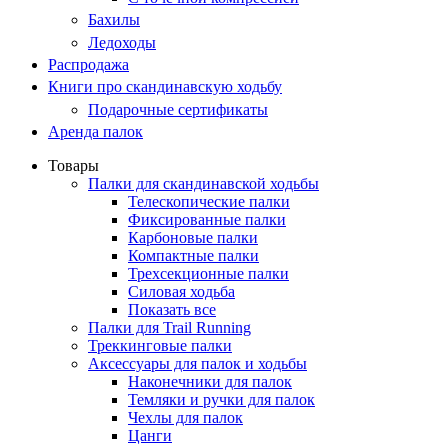
Бахилы
Ледоходы
Распродажа
Книги про скандинавскую ходьбу
Подарочные сертификаты
Аренда палок
Товары
Палки для скандинавской ходьбы
Телескопические палки
Фиксированные палки
Карбоновые палки
Компактные палки
Трехсекционные палки
Силовая ходьба
Показать все
Палки для Trail Running
Треккинговые палки
Аксессуары для палок и ходьбы
Наконечники для палок
Темляки и ручки для палок
Чехлы для палок
Цанги