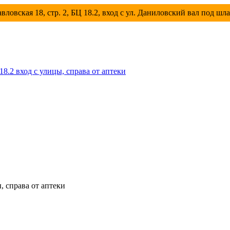
вловская 18, стр. 2, БЦ 18.2, вход с ул. Даниловский вал под шл
 18.2 вход с улицы, справа от аптеки
ы, справа от аптеки