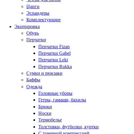
Цанги
Эспандеры
Комплектующие
Экипировка
Обувь
Перчатки
Перчатки Fizan
Перчатки Gabel
Перчатки Leki
Перчатки Rukka
Сумки и рюкзаки
Баффы
Одежда
Головные уборы
Гетры, гамаши, бахилы
Брюки
Носки
Термобелье
Толстовки, футболки, куртки
С точечной компрессией