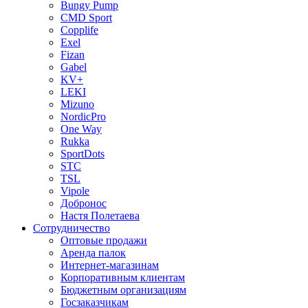
Bungy Pump
CMD Sport
Copplife
Exel
Fizan
Gabel
KV+
LEKI
Mizuno
NordicPro
One Way
Rukka
SportDots
STC
TSL
Vipole
Добронос
Настя Полетаева
Сотрудничество
Оптовые продажи
Аренда палок
Интернет-магазинам
Корпоративным клиентам
Бюджетным организациям
Госзаказчикам