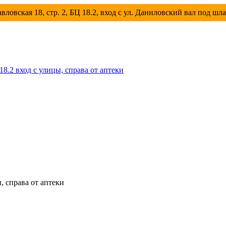
вловская 18, стр. 2, БЦ 18.2, вход с ул. Даниловский вал под шл
 18.2 вход с улицы, справа от аптеки
ы, справа от аптеки