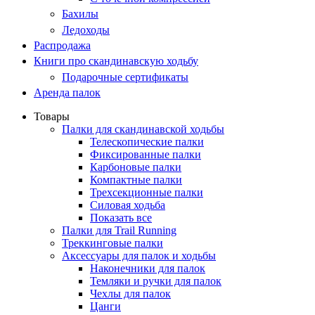
Бахилы
Ледоходы
Распродажа
Книги про скандинавскую ходьбу
Подарочные сертификаты
Аренда палок
Товары
Палки для скандинавской ходьбы
Телескопические палки
Фиксированные палки
Карбоновые палки
Компактные палки
Трехсекционные палки
Силовая ходьба
Показать все
Палки для Trail Running
Треккинговые палки
Аксессуары для палок и ходьбы
Наконечники для палок
Темляки и ручки для палок
Чехлы для палок
Цанги