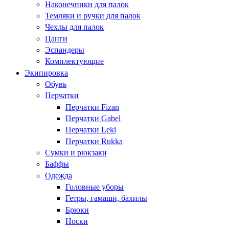
Наконечники для палок
Темляки и ручки для палок
Чехлы для палок
Цанги
Эспандеры
Комплектующие
Экипировка
Обувь
Перчатки
Перчатки Fizan
Перчатки Gabel
Перчатки Leki
Перчатки Rukka
Сумки и рюкзаки
Баффы
Одежда
Головные уборы
Гетры, гамаши, бахилы
Брюки
Носки