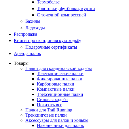
Термобелье
Толстовки, футболки, куртки
С точечной компрессией
Бахилы
Ледоходы
Распродажа
Книги про скандинавскую ходьбу
Подарочные сертификаты
Аренда палок
Товары
Палки для скандинавской ходьбы
Телескопические палки
Фиксированные палки
Карбоновые палки
Компактные палки
Трехсекционные палки
Силовая ходьба
Показать все
Палки для Trail Running
Треккинговые палки
Аксессуары для палок и ходьбы
Наконечники для палок