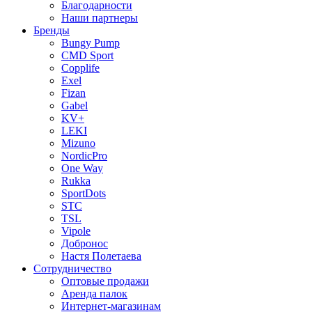
Благодарности
Наши партнеры
Бренды
Bungy Pump
CMD Sport
Copplife
Exel
Fizan
Gabel
KV+
LEKI
Mizuno
NordicPro
One Way
Rukka
SportDots
STC
TSL
Vipole
Добронос
Настя Полетаева
Сотрудничество
Оптовые продажи
Аренда палок
Интернет-магазинам