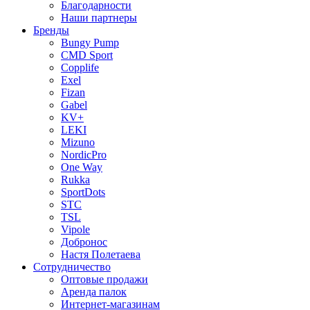
Благодарности
Наши партнеры
Бренды
Bungy Pump
CMD Sport
Copplife
Exel
Fizan
Gabel
KV+
LEKI
Mizuno
NordicPro
One Way
Rukka
SportDots
STC
TSL
Vipole
Добронос
Настя Полетаева
Сотрудничество
Оптовые продажи
Аренда палок
Интернет-магазинам