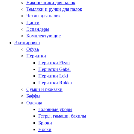
Наконечники для палок
Темляки и ручки для палок
Чехлы для палок
Цанги
Эспандеры
Комплектующие
Экипировка
Обувь
Перчатки
Перчатки Fizan
Перчатки Gabel
Перчатки Leki
Перчатки Rukka
Сумки и рюкзаки
Баффы
Одежда
Головные уборы
Гетры, гамаши, бахилы
Брюки
Носки