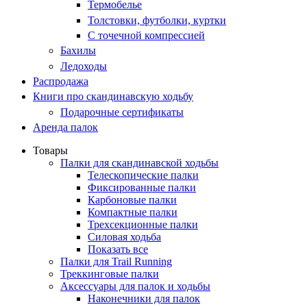
Термобелье
Толстовки, футболки, куртки
С точечной компрессией
Бахилы
Ледоходы
Распродажа
Книги про скандинавскую ходьбу
Подарочные сертификаты
Аренда палок
Товары
Палки для скандинавской ходьбы
Телескопические палки
Фиксированные палки
Карбоновые палки
Компактные палки
Трехсекционные палки
Силовая ходьба
Показать все
Палки для Trail Running
Треккинговые палки
Аксессуары для палок и ходьбы
Наконечники для палок