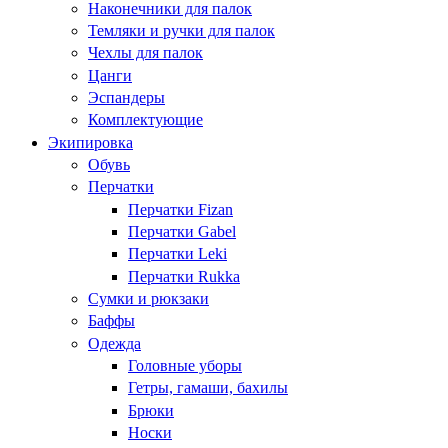
Наконечники для палок
Темляки и ручки для палок
Чехлы для палок
Цанги
Эспандеры
Комплектующие
Экипировка
Обувь
Перчатки
Перчатки Fizan
Перчатки Gabel
Перчатки Leki
Перчатки Rukka
Сумки и рюкзаки
Баффы
Одежда
Головные уборы
Гетры, гамаши, бахилы
Брюки
Носки