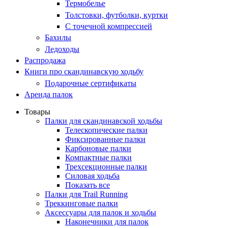
Термобелье
Толстовки, футболки, куртки
С точечной компрессией
Бахилы
Ледоходы
Распродажа
Книги про скандинавскую ходьбу
Подарочные сертификаты
Аренда палок
Товары
Палки для скандинавской ходьбы
Телескопические палки
Фиксированные палки
Карбоновые палки
Компактные палки
Трехсекционные палки
Силовая ходьба
Показать все
Палки для Trail Running
Треккинговые палки
Аксессуары для палок и ходьбы
Наконечники для палок