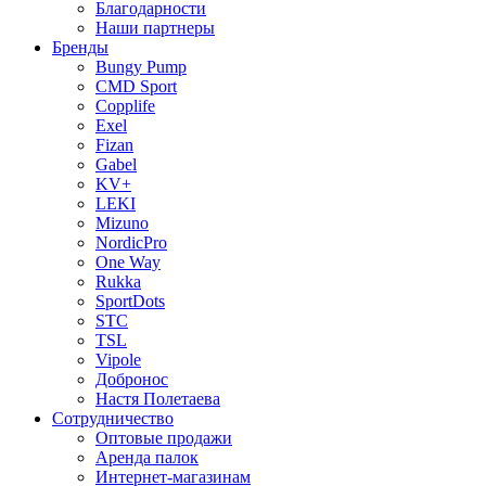
Благодарности
Наши партнеры
Бренды
Bungy Pump
CMD Sport
Copplife
Exel
Fizan
Gabel
KV+
LEKI
Mizuno
NordicPro
One Way
Rukka
SportDots
STC
TSL
Vipole
Добронос
Настя Полетаева
Сотрудничество
Оптовые продажи
Аренда палок
Интернет-магазинам